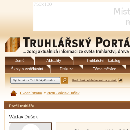
Domů
Aktuality
Truhlářství - katalog
Školy a vzdělávání
Diskuze
Téma měsíce
Podrobné vyhledávání na portálu
Úvodní strana
Profil - Václav Dušek
Profil truhláře
Václav Dušek