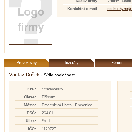
Název firmy:
Václav Dušek
Kontaktní e-mail:
neokuchyne@
Provozovny
Inzeráty
Fórum
Václav Dušek
- Sídlo společnosti
Kraj:
Středočeský
Okres:
Příbram
Město:
Prosenická Lhota - Prosenice
PSČ:
264 01
Ulice:
čp. 1
IČO:
11297271