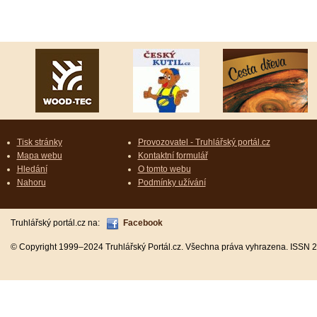
Tisk stránky
Provozovatel - Truhlářský portál.cz
Mapa webu
Kontaktní formulář
Hledání
O tomto webu
Nahoru
Podmínky užívání
Truhlářský portál.cz na:
Facebook
© Copyright 1999–2024 Truhlářský Portál.cz. Všechna práva vyhrazena. ISSN 2