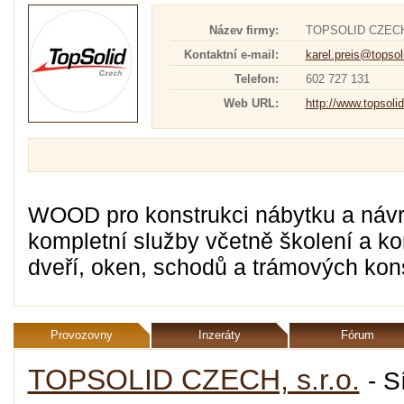
Název firmy:
TOPSOLID CZECH,
Kontaktní e-mail:
karel.preis@topsol
Telefon:
602 727 131
Web URL:
http://www.topsoli
WOOD pro konstrukci nábytku a návrh
kompletní služby včetně školení a ko
dveří, oken, schodů a trámových kons
Provozovny
Inzeráty
Fórum
TOPSOLID CZECH, s.r.o.
- S