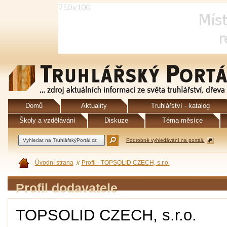
Domů
Aktuality
Truhlářství - katalog
Školy a vzdělávání
Diskuze
Téma měsíce
Podrobné vyhledávání na portálu
Úvodní strana
Profil - TOPSOLID CZECH, s.r.o.
Profil dodavatele
TOPSOLID CZECH, s.r.o.