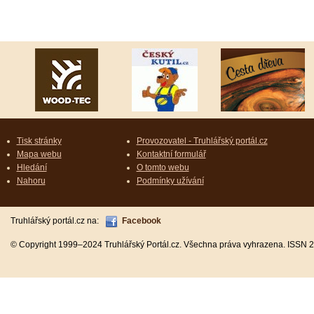
Tisk stránky
Provozovatel - Truhlářský portál.cz
Mapa webu
Kontaktní formulář
Hledání
O tomto webu
Nahoru
Podmínky užívání
Truhlářský portál.cz na:
Facebook
© Copyright 1999–2024 Truhlářský Portál.cz. Všechna práva vyhrazena. ISSN 2