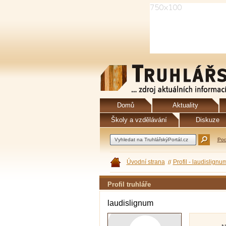
Domů
Aktuality
Školy a vzdělávání
Diskuze
Pod
Úvodní strana
Profil - laudislignu
Profil truhláře
laudislignum