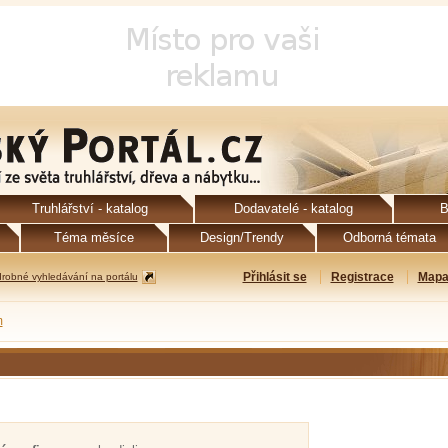
Truhlářství - katalog
Dodavatelé - katalog
B
Téma měsíce
Design/Trendy
Odborná témata
Přihlásit se
Registrace
Mapa
robné vyhledávání na portálu
m