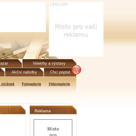
azar
Veletrhy a výstavy
Akční nabídky
Chci poptat
 stránek
Fotogalerie
Videogalerie
Reklama