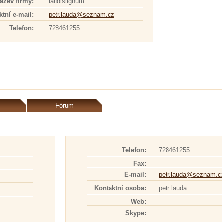
ázev firmy:
laudislignum
tní e-mail:
petr.lauda@seznam.cz
Telefon:
728461255
y
Fórum
Telefon:
728461255
Fax:
E-mail:
petr.lauda@seznam.c
Kontaktní osoba:
petr lauda
Web:
Skype: