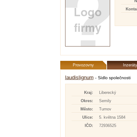
N
Kontak
Provozovny
Inzerát
laudislignum
- Sídlo společnosti
Kraj:
Liberecký
Okres:
Semily
Město:
Turnov
Ulice:
5. května 1584
IČO:
72936525