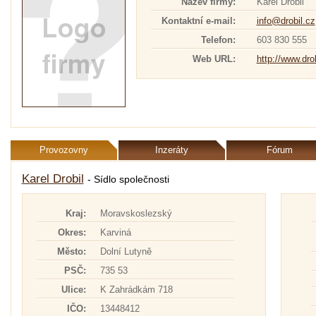
Název firmy:
Karel Drobil
Kontaktní e-mail:
info@drobil.cz
Telefon:
603 830 555
Web URL:
http://www.dro
Provozovny
Inzeráty
Fórum
Karel Drobil
- Sídlo společnosti
Kraj:
Moravskoslezský
Okres:
Karviná
Město:
Dolní Lutyně
PSČ:
735 53
Ulice:
K Zahrádkám 718
IČO:
13448412