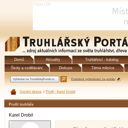
Domů
Aktuality
Truhlářství - katalog
Školy a vzdělávání
Diskuze
Téma měsíce
Podrobné vyhledávání na portálu
Úvodní strana
Profil - Karel Drobil
Profil truhláře
Karel Drobil