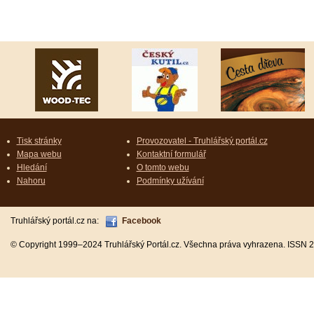
Tisk stránky
Provozovatel - Truhlářský portál.cz
Mapa webu
Kontaktní formulář
Hledání
O tomto webu
Nahoru
Podmínky užívání
Truhlářský portál.cz na:
Facebook
© Copyright 1999–2024 Truhlářský Portál.cz. Všechna práva vyhrazena. ISSN 2