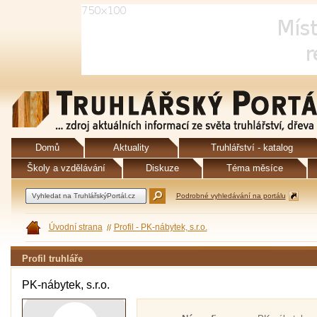
Domů
Aktuality
Truhlářství - katalog
Školy a vzdělávání
Diskuze
Téma měsíce
Podrobné vyhledávání na portálu
Úvodní strana
Profil - PK-nábytek, s.r.o.
Profil truhláře
PK-nábytek, s.r.o.