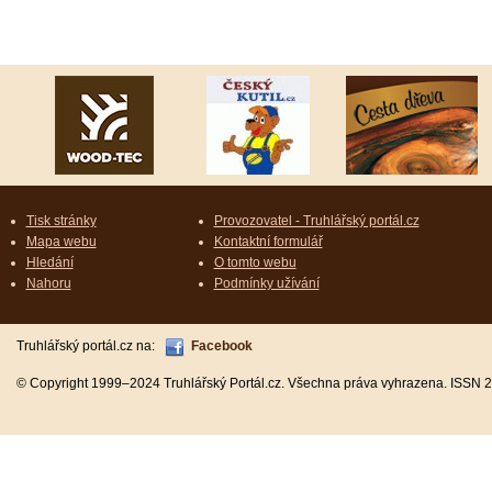
Tisk stránky
Provozovatel - Truhlářský portál.cz
Mapa webu
Kontaktní formulář
Hledání
O tomto webu
Nahoru
Podmínky užívání
Truhlářský portál.cz na:
Facebook
© Copyright 1999–2024 Truhlářský Portál.cz. Všechna práva vyhrazena. ISSN 2