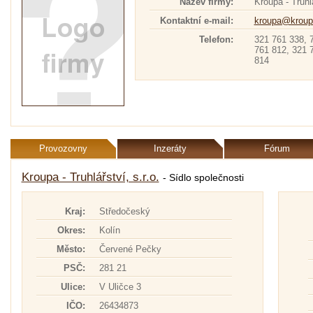
Název firmy:
Kroupa - Truhlá
Kontaktní e-mail:
kroupa@kroup
Telefon:
321 761 338, 
761 812, 321 
814
Provozovny
Inzeráty
Fórum
Kroupa - Truhlářství, s.r.o.
- Sídlo společnosti
Kraj:
Středočeský
Okres:
Kolín
Město:
Červené Pečky
PSČ:
281 21
Ulice:
V Uličce 3
IČO:
26434873