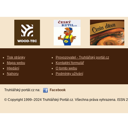
Tisk stránky
Provozovatel - Truhlářský portál.cz
Mapa webu
Kontaktní formulář
Hledání
O tomto webu
Nahoru
Podmínky užívání
Truhlářský portál.cz na:
Facebook
© Copyright 1999–2024 Truhlářský Portál.cz. Všechna práva vyhrazena. ISSN 2