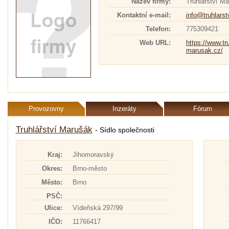
Název firmy:
Truhlářství M
Kontaktní e-mail:
info@truhlars
Telefon:
775309421
Web URL:
https://www.tru
marusak.cz/
Provozovny
Inzeráty
Fórum
Truhlářství Marušák
- Sídlo společnosti
Kraj:
Jihomoravský
Okres:
Brno-město
Město:
Brno
PSČ:
Ulice:
Vídeňská 297/99
IČO:
11766417