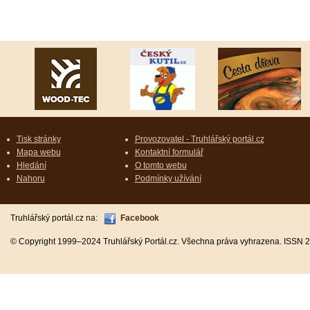
Tisk stránky
Provozovatel - Truhlářský portál.cz
Mapa webu
Kontaktní formulář
Hledání
O tomto webu
Nahoru
Podmínky užívání
Truhlářský portál.cz na:
Facebook
© Copyright 1999–2024 Truhlářský Portál.cz. Všechna práva vyhrazena. ISSN 2