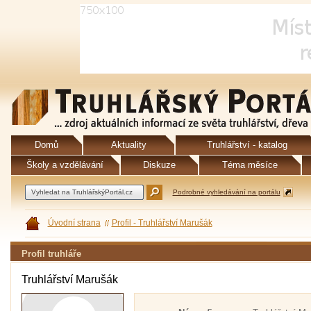
Domů
Aktuality
Truhlářství - katalog
Školy a vzdělávání
Diskuze
Téma měsíce
Podrobné vyhledávání na portálu
Úvodní strana
Profil - Truhlářství Marušák
Profil truhláře
Truhlářství Marušák