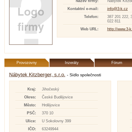
Název firmy:
Nábytek Kitzbe
Kontaktní e-mail:
info@3-k.cz
Telefon:
387 201 222, 
022 811
Web URL:
http://www.3-k
Provozovny
Inzeráty
Fórum
Nábytek Kitzberger, s.r.o.
- Sídlo společnosti
Kraj:
Jihočeský
Okres:
České Budějovice
Město:
Hrdějovice
PSČ:
370 10
Ulice:
U Sokolovny 399
IČO:
63249944