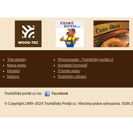
Tisk stránky
Provozovatel - Truhlářský portál.cz
Mapa webu
Kontaktní formulář
Hledání
O tomto webu
Nahoru
Podmínky užívání
Truhlářský portál.cz na:
Facebook
© Copyright 1999–2024 Truhlářský Portál.cz. Všechna práva vyhrazena. ISSN 2