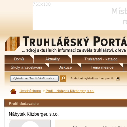
Domů
Aktuality
Truhlářství - katalog
Školy a vzdělávání
Diskuze
Téma měsíce
Podrobné vyhledávání na portálu
Úvodní strana
Profil - Nábytek Kitzberger, s.r.o.
Profil dodavatele
Nábytek Kitzberger, s.r.o.