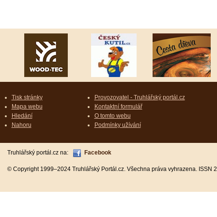
Tisk stránky
Provozovatel - Truhlářský portál.cz
Mapa webu
Kontaktní formulář
Hledání
O tomto webu
Nahoru
Podmínky užívání
Truhlářský portál.cz na:
Facebook
© Copyright 1999–2024 Truhlářský Portál.cz. Všechna práva vyhrazena. ISSN 2