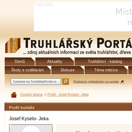
Domů
Aktuality
Truhlářství - katalog
Školy a vzdělávání
Diskuze
Téma měsíce
Podrobné vyhledávání na portálu
Úvodní strana
Profil - Josef Kyselo- Jeka
Profil truhláře
Josef Kyselo- Jeka