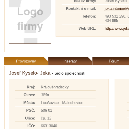
Název firmy:
Josef Kyselo-
Kontaktní e-mail:
jeka.interier
Telefon:
493 531 298, 
404 895
Web URL:
http://www.jek
Provozovny
Inzeráty
Fórum
Josef Kyselo- Jeka
- Sídlo společnosti
Kraj:
Královéhradecký
Okres:
Jičín
Město:
Libošovice - Malechovice
PSČ:
506 01
Ulice:
čp. 12
IČO:
66313040