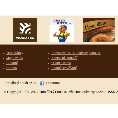
Tisk stránky
Provozovatel - Truhlářský portál.cz
Mapa webu
Kontaktní formulář
Hledání
O tomto webu
Nahoru
Podmínky užívání
Truhlářský portál.cz na:
Facebook
© Copyright 1999–2024 Truhlářský Portál.cz. Všechna práva vyhrazena. ISSN 2