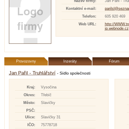
Název firmy:
Jan Pařil - Tru
Kontaktní e-mail:
parilsl@sezn
Telefon:
605 920 469
Web URL:
http://WWW.tru
jp.webnode.cz
Provozovny
Inzeráty
Fórum
Jan Pařil - Truhlářství
- Sídlo společnosti
Kraj:
Vysočina
Okres:
Třebíč
Město:
Slavičky
PSČ:
Ulice:
Slavičky 31
IČO:
75778718