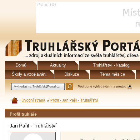
Domů
Aktuality
Truhlářství - katalog
Školy a vzdělávání
Diskuze
Téma měsíce
Podrobné vyhledávání na portálu
Úvodní strana
Profil - Jan Pařil - Truhlářství
Profil truhláře
Jan Pařil - Truhlářství