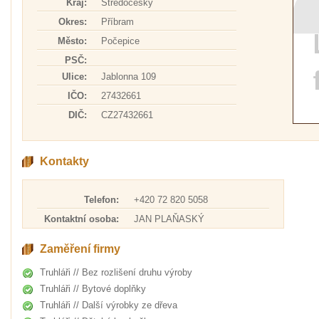
Kraj:
Středočeský
Okres:
Příbram
Město:
Počepice
PSČ:
Ulice:
Jablonna 109
IČO:
27432661
DIČ:
CZ27432661
Kontakty
Telefon:
+420 72 820 5058
Kontaktní osoba:
JAN PLAŇASKÝ
Zaměření firmy
Truhláři // Bez rozlišení druhu výroby
Truhláři // Bytové doplňky
Truhláři // Další výrobky ze dřeva