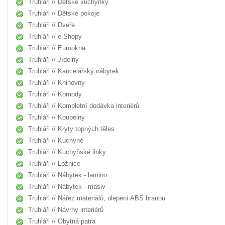
Truhláři // Dětské kuchyňky
Truhláři // Dětské pokoje
Truhláři // Dveře
Truhláři // e-Shopy
Truhláři // Eurookna
Truhláři // Jídelny
Truhláři // Kancelářský nábytek
Truhláři // Knihovny
Truhláři // Komody
Truhláři // Kompletní dodávka interiérů
Truhláři // Koupelny
Truhláři // Kryty topných těles
Truhláři // Kuchyně
Truhláři // Kuchyňské linky
Truhláři // Ložnice
Truhláři // Nábytek - lamino
Truhláři // Nábytek - masiv
Truhláři // Nářez materiálů, olepení ABS hranou
Truhláři // Návrhy interiérů
Truhláři // Obytná patra