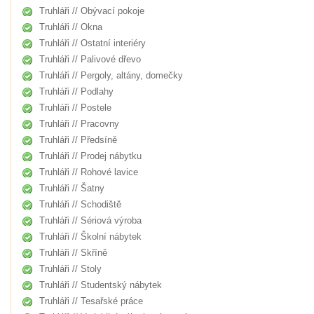
Truhláři // Obývací pokoje
Truhláři // Okna
Truhláři // Ostatní interiéry
Truhláři // Palivové dřevo
Truhláři // Pergoly, altány, domečky
Truhláři // Podlahy
Truhláři // Postele
Truhláři // Pracovny
Truhláři // Předsíně
Truhláři // Prodej nábytku
Truhláři // Rohové lavice
Truhláři // Šatny
Truhláři // Schodiště
Truhláři // Sériová výroba
Truhláři // Školní nábytek
Truhláři // Skříně
Truhláři // Stoly
Truhláři // Studentský nábytek
Truhláři // Tesařské práce