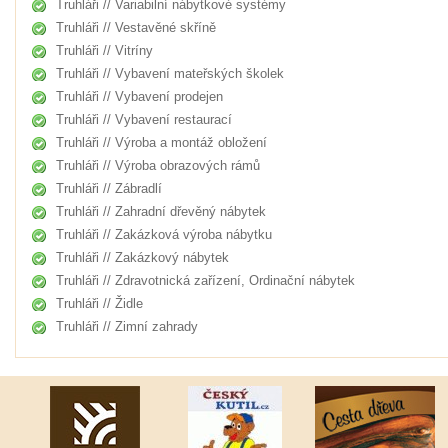
Truhláři // Variabilní nábytkové systémy
Truhláři // Vestavěné skříně
Truhláři // Vitríny
Truhláři // Vybavení mateřských školek
Truhláři // Vybavení prodejen
Truhláři // Vybavení restaurací
Truhláři // Výroba a montáž obložení
Truhláři // Výroba obrazových rámů
Truhláři // Zábradlí
Truhláři // Zahradní dřevěný nábytek
Truhláři // Zakázková výroba nábytku
Truhláři // Zakázkový nábytek
Truhláři // Zdravotnická zařízení, Ordinační nábytek
Truhláři // Židle
Truhláři // Zimní zahrady