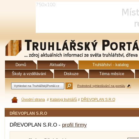
Domů
Aktuality
Truhlářství - katalog
Školy a vzdělávání
Diskuze
Téma měsíce
Podrobné vyhledávání na portálu
Úvodní strana
Katalog truhlářů
DŘEVOPLAN S.R.O
DŘEVOPLAN S.R.O
DŘEVOPLAN S.R.O -
profil firmy