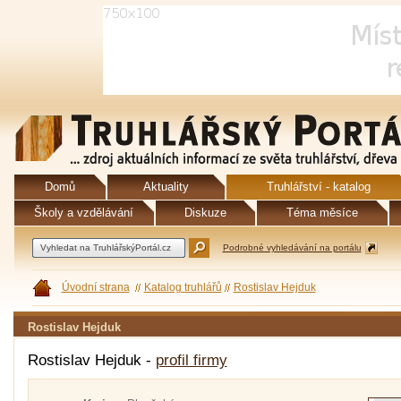
Domů
Aktuality
Truhlářství - katalog
Školy a vzdělávání
Diskuze
Téma měsíce
Podrobné vyhledávání na portálu
Úvodní strana
Katalog truhlářů
Rostislav Hejduk
Rostislav Hejduk
Rostislav Hejduk -
profil firmy