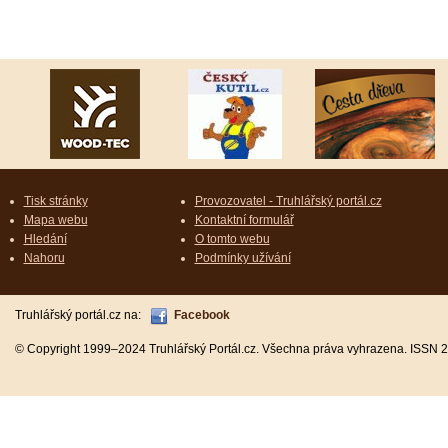
Tisk stránky
Provozovatel - Truhlářský portál.cz
Mapa webu
Kontaktní formulář
Hledání
O tomto webu
Nahoru
Podmínky užívání
Truhlářský portál.cz na:
Facebook
© Copyright 1999–2024 Truhlářský Portál.cz. Všechna práva vyhrazena. ISSN 2