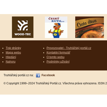
Tisk stránky
Provozovatel - Truhlářský portál.cz
Mapa webu
Kontaktní formulář
Hledání
O tomto webu
Nahoru
Podmínky užívání
Truhlářský portál.cz na:
Facebook
© Copyright 1999–2024 Truhlářský Portál.cz. Všechna práva vyhrazena. ISSN 2