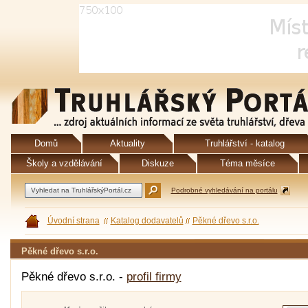
Domů
Aktuality
Truhlářství - katalog
Školy a vzdělávání
Diskuze
Téma měsíce
Podrobné vyhledávání na portálu
Úvodní strana
Katalog dodavatelů
Pěkné dřevo s.r.o.
Pěkné dřevo s.r.o.
Pěkné dřevo s.r.o. -
profil firmy