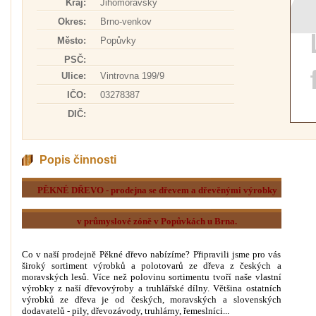
Kraj:
Jihomoravský
Okres:
Brno-venkov
Město:
Popůvky
PSČ:
Ulice:
Vintrovna 199/9
IČO:
03278387
DIČ:
Popis činnosti
PĚKNÉ DŘEVO - prodejna se dřevem a dřevěnými výrobky
v průmyslové zóně v Popůvkách u Brna.
Co v naší prodejně Pěkné dřevo nabízíme? Připravili jsme pro vás
široký sortiment výrobků a polotovarů ze dřeva z českých a
moravských lesů. Více než polovinu sortimentu tvoří naše vlastní
výrobky z naší dřevovýroby a truhlářské dílny. Většina ostatních
výrobků ze dřeva je od českých, moravských a slovenských
dodavatelů - pily, dřevozávody, truhlárny, řemeslníci...