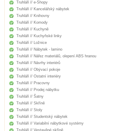
Truhláři // e-Shopy
Truhláři // Kancelářský nábytek
Truhláři // Knihovny
Truhláři // Komody
Truhláři // Kuchyně
Truhláři // Kuchyňské linky
Truhláři // Ložnice
Truhláři // Nábytek - lamino
Truhláři // Nářez materiálů, olepení ABS hranou
Truhláři // Návrhy interiérů
Truhláři // Obývací pokoje
Truhláři // Ostatní interiéry
Truhláři // Pracovny
Truhláři // Prodej nábytku
Truhláři // Šatny
Truhláři // Skříně
Truhláři // Stoly
Truhláři // Studentský nábytek
Truhláři // Variabilní nábytkové systémy
Truhláři // Vestavěné skříně