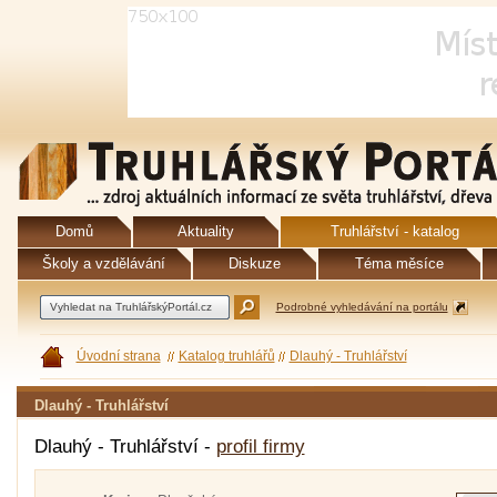
Domů
Aktuality
Truhlářství - katalog
Školy a vzdělávání
Diskuze
Téma měsíce
Podrobné vyhledávání na portálu
Úvodní strana
Katalog truhlářů
Dlauhý - Truhlářství
Dlauhý - Truhlářství
Dlauhý - Truhlářství -
profil firmy