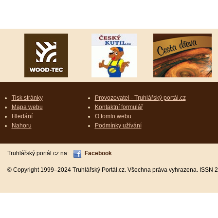
Tisk stránky
Provozovatel - Truhlářský portál.cz
Mapa webu
Kontaktní formulář
Hledání
O tomto webu
Nahoru
Podmínky užívání
Truhlářský portál.cz na:
Facebook
© Copyright 1999–2024 Truhlářský Portál.cz. Všechna práva vyhrazena. ISSN 2