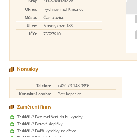
Kraj:
Královéhradecký
Okres:
Rychnov nad Kněžnou
Město:
Častolovice
Ulice:
Masarykova 188
IČO:
75527910
Kontakty
Telefon:
+420 73 148 0896
Kontaktní osoba:
Petr kopecky
Zaměření firmy
Truhláři // Bez rozlišení druhu výroby
Truhláři // Bytové doplňky
Truhláři // Další výrobky ze dřeva