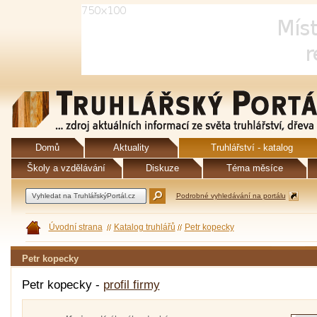
Domů
Aktuality
Truhlářství - katalog
Školy a vzdělávání
Diskuze
Téma měsíce
Podrobné vyhledávání na portálu
Úvodní strana
Katalog truhlářů
Petr kopecky
Petr kopecky
Petr kopecky -
profil firmy