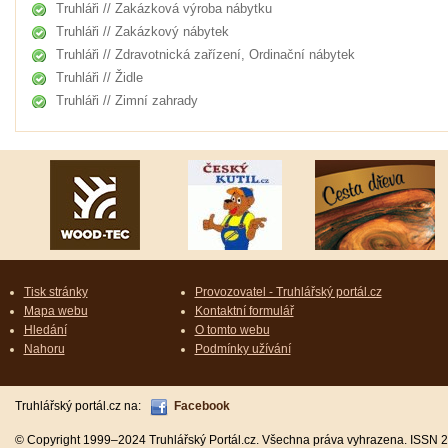
Truhláři // Zakázková výroba nábytku
Truhláři // Zakázkový nábytek
Truhláři // Zdravotnická zařízení, Ordinační nábytek
Truhláři // Židle
Truhláři // Zimní zahrady
Tisk stránky
Provozovatel - Truhlářský portál.cz
Mapa webu
Kontaktní formulář
Hledání
O tomto webu
Nahoru
Podmínky užívání
Truhlářský portál.cz na:
Facebook
© Copyright 1999–2024 Truhlářský Portál.cz. Všechna práva vyhrazena. ISSN 2