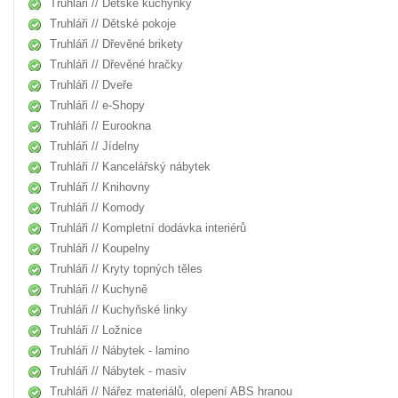
Truhláři // Dětské kuchyňky
Truhláři // Dětské pokoje
Truhláři // Dřevěné brikety
Truhláři // Dřevěné hračky
Truhláři // Dveře
Truhláři // e-Shopy
Truhláři // Eurookna
Truhláři // Jídelny
Truhláři // Kancelářský nábytek
Truhláři // Knihovny
Truhláři // Komody
Truhláři // Kompletní dodávka interiérů
Truhláři // Koupelny
Truhláři // Kryty topných těles
Truhláři // Kuchyně
Truhláři // Kuchyňské linky
Truhláři // Ložnice
Truhláři // Nábytek - lamino
Truhláři // Nábytek - masiv
Truhláři // Nářez materiálů, olepení ABS hranou