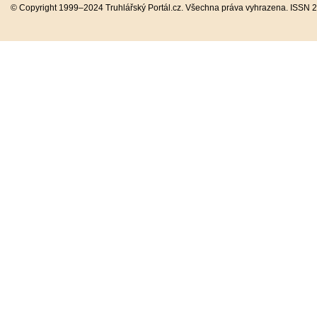
© Copyright 1999–2024 Truhlářský Portál.cz. Všechna práva vyhrazena. ISSN 2