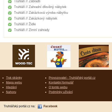
Truhláři // Zábradlí
Truhláři // Zahradní dřevěný nábytek
Truhláři // Zakázková výroba nábytku
Truhláři // Zakázkový nábytek
Truhláři // Židle
Truhláři // Zimní zahrady
Tisk stránky
Provozovatel - Truhlářský portál.cz
Mapa webu
Kontaktní formulář
Hledání
O tomto webu
Nahoru
Podmínky užívání
Truhlářský portál.cz na:
Facebook