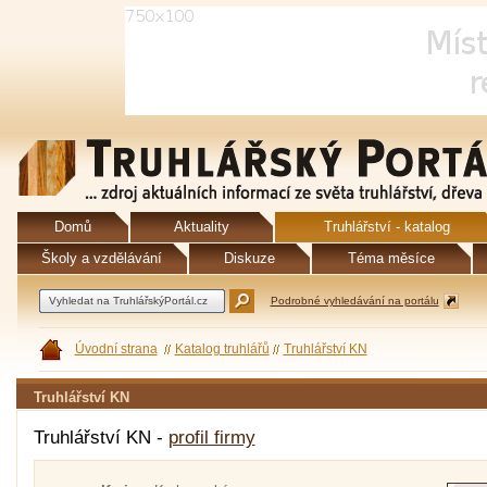
Domů
Aktuality
Truhlářství - katalog
Školy a vzdělávání
Diskuze
Téma měsíce
Podrobné vyhledávání na portálu
Úvodní strana
Katalog truhlářů
Truhlářství KN
Truhlářství KN
Truhlářství KN -
profil firmy