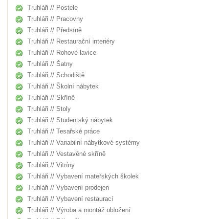
Truhláři // Postele
Truhláři // Pracovny
Truhláři // Předsíně
Truhláři // Restaurační interiéry
Truhláři // Rohové lavice
Truhláři // Šatny
Truhláři // Schodiště
Truhláři // Školní nábytek
Truhláři // Skříně
Truhláři // Stoly
Truhláři // Studentský nábytek
Truhláři // Tesařské práce
Truhláři // Variabilní nábytkové systémy
Truhláři // Vestavěné skříně
Truhláři // Vitríny
Truhláři // Vybavení mateřských školek
Truhláři // Vybavení prodejen
Truhláři // Vybavení restaurací
Truhláři // Výroba a montáž obložení