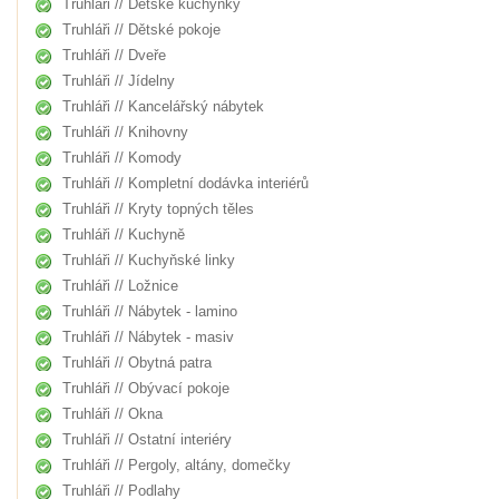
Truhláři // Dětské kuchyňky
Truhláři // Dětské pokoje
Truhláři // Dveře
Truhláři // Jídelny
Truhláři // Kancelářský nábytek
Truhláři // Knihovny
Truhláři // Komody
Truhláři // Kompletní dodávka interiérů
Truhláři // Kryty topných těles
Truhláři // Kuchyně
Truhláři // Kuchyňské linky
Truhláři // Ložnice
Truhláři // Nábytek - lamino
Truhláři // Nábytek - masiv
Truhláři // Obytná patra
Truhláři // Obývací pokoje
Truhláři // Okna
Truhláři // Ostatní interiéry
Truhláři // Pergoly, altány, domečky
Truhláři // Podlahy