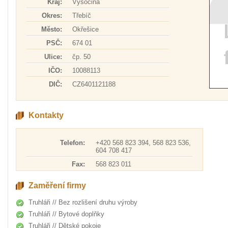
Kraj:
Vysočina
Okres:
Třebíč
Město:
Okřešice
PSČ:
674 01
Ulice:
čp. 50
IČO:
10088113
DIČ:
CZ6401121188
Kontakty
Telefon:
+420 568 823 394, 568 823 536,
604 708 417
Fax:
568 823 011
Zaměření firmy
Truhláři // Bez rozlišení druhu výroby
Truhláři // Bytové doplňky
Truhláři // Dětské pokoje