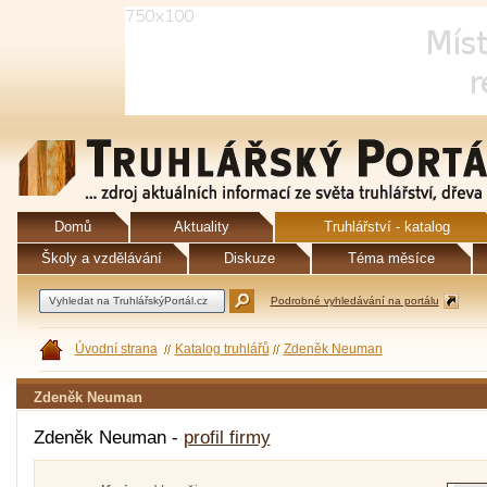
Domů
Aktuality
Truhlářství - katalog
Školy a vzdělávání
Diskuze
Téma měsíce
Podrobné vyhledávání na portálu
Úvodní strana
Katalog truhlářů
Zdeněk Neuman
Zdeněk Neuman
Zdeněk Neuman -
profil firmy