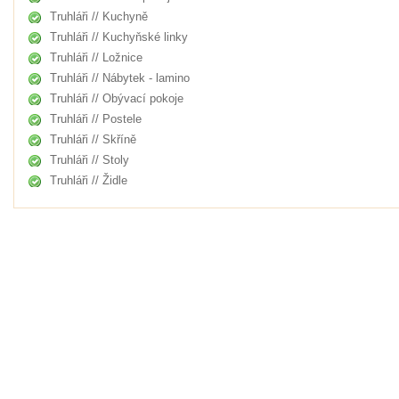
Truhláři // Kuchyně
Truhláři // Kuchyňské linky
Truhláři // Ložnice
Truhláři // Nábytek - lamino
Truhláři // Obývací pokoje
Truhláři // Postele
Truhláři // Skříně
Truhláři // Stoly
Truhláři // Židle