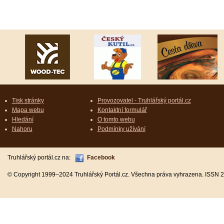
Tisk stránky
Provozovatel - Truhlářský portál.cz
Mapa webu
Kontaktní formulář
Hledání
O tomto webu
Nahoru
Podmínky užívání
Truhlářský portál.cz na:
Facebook
© Copyright 1999–2024 Truhlářský Portál.cz. Všechna práva vyhrazena. ISSN 2