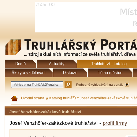
Domů
Aktuality
Truhlářství - katalog
Školy a vzdělávání
Diskuze
Téma měsíce
Podrobné vyhledávání na portálu
Úvodní strana
Katalog truhlářů
Josef Venzhöfer-zakázkové truhlář
Josef Venzhöfer-zakázkové truhlářství
Josef Venzhöfer-zakázkové truhlářství -
profil firmy