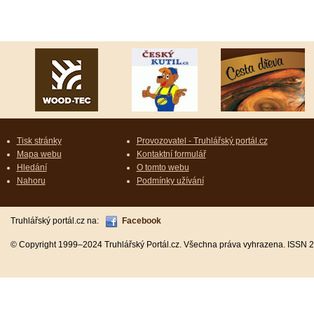
Tisk stránky
Provozovatel - Truhlářský portál.cz
Mapa webu
Kontaktní formulář
Hledání
O tomto webu
Nahoru
Podmínky užívání
Truhlářský portál.cz na:
Facebook
© Copyright 1999–2024 Truhlářský Portál.cz. Všechna práva vyhrazena. ISSN 2