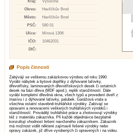
Kraj:
Vysočina
Okres:
Havlíčkův Brod
Město:
Havlíčkův Brod
PSČ:
580 01
Ulice:
Mírová 1308
IČO:
10462031
DIČ:
Popis činnosti
Zabývájí se veškerou zakázkovou výrobou od roku 1990:
Vyrábí nábytek a bytové doplňky z dýhované laťovky,
dřevotřísky, laminovaných dřevotřískových desek či ostatních
desek na bázi dřeva (MDF apod.), replik starožitností. Dále
vyrábí kompletní dřevěná okna, všech typů a provedení dveří z
masívu i z dýhované laťovky, palubek. Garážová vrata a
všechna ostatní stavebně-truhlářské výrobky. Zabívají se
opravami a renovacemi veškerých truhlářských výrobků i
starožitností. Provádějí truhlářské práce a zhotovovují výrobky
též z materiálu zákazníka. Při každé objednávce bezplatně
konzultují vhodnost řešení navrženého zákazníkem. Zákazník
má možnost vidět některé zajímavě řešené výrobky nebo
opravy zakázek, již dříve vyrobených či opravených i na videu.