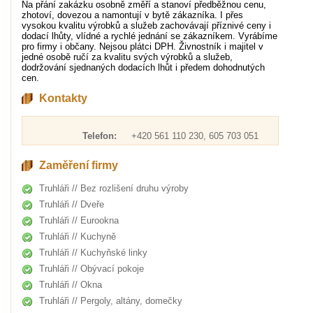
Na přání zakázku osobně změří a stanoví předběžnou cenu,
zhotoví, dovezou a namontují v bytě zákazníka. I přes
vysokou kvalitu výrobků a služeb zachovávají příznivé ceny i
dodací lhůty, vlídné a rychlé jednání se zákazníkem. Vyrábíme
pro firmy i občany. Nejsou plátci DPH. Živnostník i majitel v
jedné osobě ručí za kvalitu svých výrobků a služeb,
dodržování sjednaných dodacích lhůt i předem dohodnutých
cen.
Kontakty
Telefon:
+420 561 110 230, 605 703 051
Zaměření firmy
Truhláři // Bez rozlišení druhu výroby
Truhláři // Dveře
Truhláři // Eurookna
Truhláři // Kuchyně
Truhláři // Kuchyňské linky
Truhláři // Obývací pokoje
Truhláři // Okna
Truhláři // Pergoly, altány, domečky