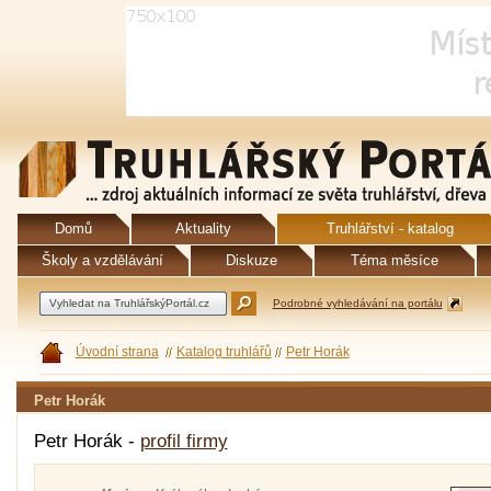
Domů
Aktuality
Truhlářství - katalog
Školy a vzdělávání
Diskuze
Téma měsíce
Podrobné vyhledávání na portálu
Úvodní strana
Katalog truhlářů
Petr Horák
Petr Horák
Petr Horák -
profil firmy