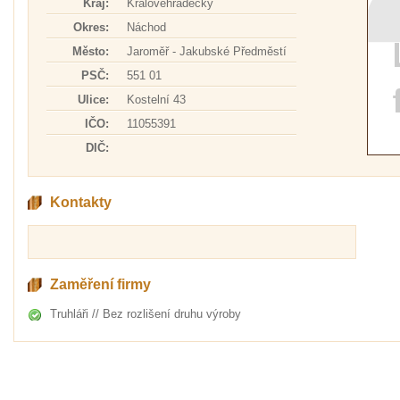
Kraj:
Královéhradecký
Okres:
Náchod
Město:
Jaroměř - Jakubské Předměstí
PSČ:
551 01
Ulice:
Kostelní 43
IČO:
11055391
DIČ:
Kontakty
Zaměření firmy
Truhláři // Bez rozlišení druhu výroby