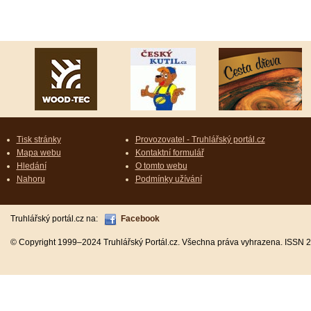
Tisk stránky
Provozovatel - Truhlářský portál.cz
Mapa webu
Kontaktní formulář
Hledání
O tomto webu
Nahoru
Podmínky užívání
Truhlářský portál.cz na:
Facebook
© Copyright 1999–2024 Truhlářský Portál.cz. Všechna práva vyhrazena. ISSN 2