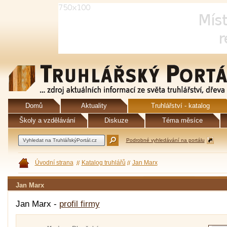
Domů
Aktuality
Truhlářství - katalog
Školy a vzdělávání
Diskuze
Téma měsíce
Podrobné vyhledávání na portálu
Úvodní strana
Katalog truhlářů
Jan Marx
Jan Marx
Jan Marx -
profil firmy