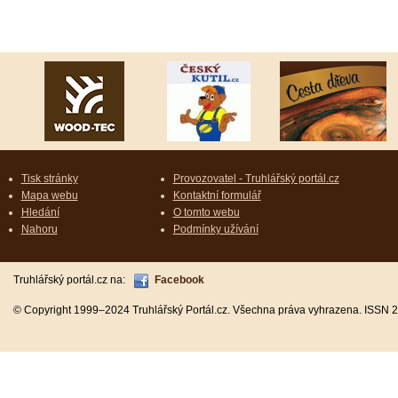
Tisk stránky
Provozovatel - Truhlářský portál.cz
Mapa webu
Kontaktní formulář
Hledání
O tomto webu
Nahoru
Podmínky užívání
Truhlářský portál.cz na:
Facebook
© Copyright 1999–2024 Truhlářský Portál.cz. Všechna práva vyhrazena. ISSN 2