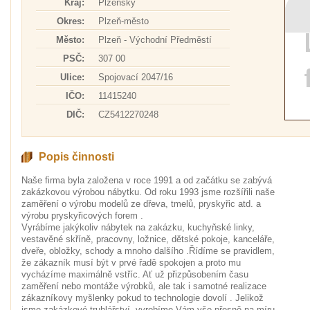
Kraj:
Plzeňský
Okres:
Plzeň-město
Město:
Plzeň - Východní Předměstí
PSČ:
307 00
Ulice:
Spojovací 2047/16
IČO:
11415240
DIČ:
CZ5412270248
Popis činnosti
Naše firma byla založena v roce 1991 a od začátku se zabývá
zakázkovou výrobou nábytku. Od roku 1993 jsme rozšířili naše
zaměření o výrobu modelů ze dřeva, tmelů, pryskyřic atd. a
výrobu pryskyřicových forem .
Vyrábíme jakýkoliv nábytek na zakázku, kuchyňské linky,
vestavěné skříně, pracovny, ložnice, dětské pokoje, kanceláře,
dveře, obložky, schody a mnoho dalšího .Řídíme se pravidlem,
že zákazník musí být v prvé řadě spokojen a proto mu
vycházíme maximálně vstříc. Ať už přizpůsobením času
zaměření nebo montáže výrobků, ale tak i samotné realizace
zákazníkovy myšlenky pokud to technologie dovolí . Jelikož
jsme zakázkové truhlářství, vyrobíme Vám vše přesně na míru