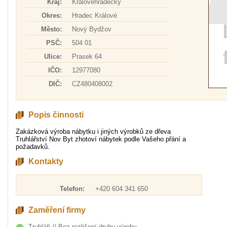
Kraj:
Královéhradecký
Okres:
Hradec Králové
Město:
Nový Bydžov
PSČ:
504 01
Ulice:
Prasek 64
IČO:
12977080
DIČ:
CZ480408002
Popis činnosti
Zakázková výroba nábytku i jiných výrobků ze dřeva
Truhlářství Nov Byt zhotoví nábytek podle Vašeho přání a
požadavků.
Kontakty
Telefon:
+420 604 341 650
Zaměření firmy
Truhláři // Bez rozlišení druhu výroby