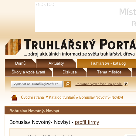
Domů
Aktuality
Truhlářství - katalog
Školy a vzdělávání
Diskuze
Téma měsíce
Podrobné vyhledávání na portálu
Úvodní strana
Katalog truhlářů
Bohuslav Novotný- Novbyt
Bohuslav Novotný- Novbyt
Bohuslav Novotný- Novbyt -
profil firmy