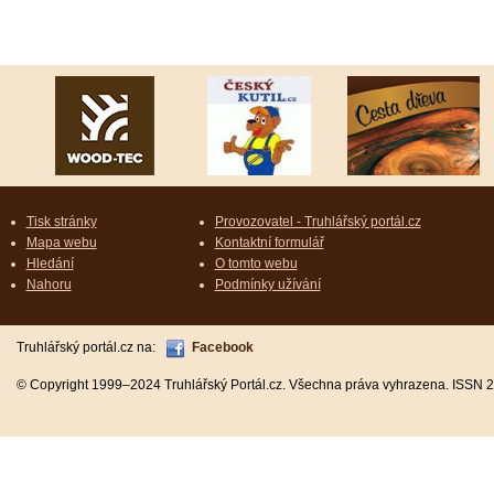
Tisk stránky
Provozovatel - Truhlářský portál.cz
Mapa webu
Kontaktní formulář
Hledání
O tomto webu
Nahoru
Podmínky užívání
Truhlářský portál.cz na:
Facebook
© Copyright 1999–2024 Truhlářský Portál.cz. Všechna práva vyhrazena. ISSN 2