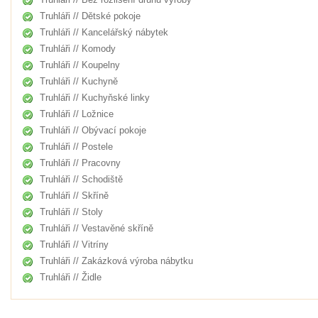
Truhláři // Dětské pokoje
Truhláři // Kancelářský nábytek
Truhláři // Komody
Truhláři // Koupelny
Truhláři // Kuchyně
Truhláři // Kuchyňské linky
Truhláři // Ložnice
Truhláři // Obývací pokoje
Truhláři // Postele
Truhláři // Pracovny
Truhláři // Schodiště
Truhláři // Skříně
Truhláři // Stoly
Truhláři // Vestavěné skříně
Truhláři // Vitríny
Truhláři // Zakázková výroba nábytku
Truhláři // Židle