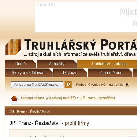
Domů
Aktuality
Truhlářství - katalog
Školy a vzdělávání
Diskuze
Téma měsíce
Podrobné vyhledávání na portálu
Úvodní strana
Katalog truhlářů
Jiří Franz- Řezbářství
Jiří Franz- Řezbářství
Jiří Franz- Řezbářství -
profil firmy