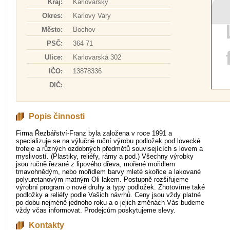
Kraj:
Karlovarský
Okres:
Karlovy Vary
Město:
Bochov
PSČ:
364 71
Ulice:
Karlovarská 302
IČO:
13878336
DIČ:
Popis činnosti
Firma Řezbářství-Franz byla založena v roce 1991 a
specializuje se na výlučně ruční výrobu podložek pod lovecké
trofeje a různých ozdobných předmětů souvisejících s lovem a
myslivostí. (Plastiky, reliéfy, rámy a pod.) Všechny výrobky
jsou ručně řezané z lipového dřeva, mořené mořidlem
tmavohnědým, nebo mořidlem barvy mleté skořice a lakované
polyuretanovým matným Oli lakem. Postupně rozšiřujeme
výrobní program o nové druhy a typy podložek. Zhotovíme také
podložky a reliéfy podle Vašich návrhů. Ceny jsou vždy platné
po dobu nejméně jednoho roku a o jejich změnách Vás budeme
vždy včas informovat. Prodejcům poskytujeme slevy.
Kontakty