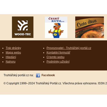
Tisk stránky
Provozovatel - Truhlářský portál.cz
Mapa webu
Kontaktní formulář
Hledání
O tomto webu
Nahoru
Podmínky užívání
Truhlářský portál.cz na:
Facebook
© Copyright 1999–2024 Truhlářský Portál.cz. Všechna práva vyhrazena. ISSN 2