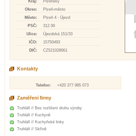
Kraj:
Plzeňský
Okres:
Plzeň-město
Město:
Plzeň 4 - Újezd
PSČ:
312 00
Ulice:
Újezdská 151/33
IČO:
15750493
DIČ:
CZ521028061
Kontakty
Telefon:
+420 377 985 073
Zaměření firmy
Truhláři // Bez rozlišení druhu výroby
Truhláři // Kuchyně
Truhláři // Kuchyňské linky
Truhláři // Skříně