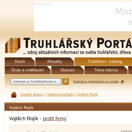
Domů
Aktuality
Truhlářství - katalog
Školy a vzdělávání
Diskuze
Téma měsíce
Podrobné vyhledávání na portálu
Úvodní strana
Katalog truhlářů
Vojtěch Rojík
Vojtěch Rojík
Vojtěch Rojík -
profil firmy