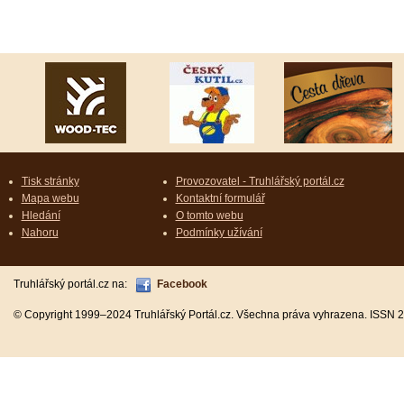
Tisk stránky
Provozovatel - Truhlářský portál.cz
Mapa webu
Kontaktní formulář
Hledání
O tomto webu
Nahoru
Podmínky užívání
Truhlářský portál.cz na:
Facebook
© Copyright 1999–2024 Truhlářský Portál.cz. Všechna práva vyhrazena. ISSN 2