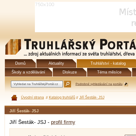
Domů
Aktuality
Truhlářství - katalog
Školy a vzdělávání
Diskuze
Téma měsíce
Podrobné vyhledávání na portálu
Úvodní strana
Katalog truhlářů
Jiří Šesták- JSJ
Jiří Šesták- JSJ
Jiří Šesták- JSJ -
profil firmy