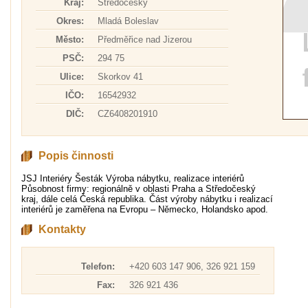
Kraj:
Středočeský
Okres:
Mladá Boleslav
Město:
Předměřice nad Jizerou
PSČ:
294 75
Ulice:
Skorkov 41
IČO:
16542932
DIČ:
CZ6408201910
Popis činnosti
JSJ Interiéry Šesták Výroba nábytku, realizace interiérů
Působnost firmy: regionálně v oblasti Praha a Středočeský
kraj, dále celá Česká republika. Část výroby nábytku i realizací
interiérů je zaměřena na Evropu – Německo, Holandsko apod.
Kontakty
Telefon:
+420 603 147 906, 326 921 159
Fax:
326 921 436