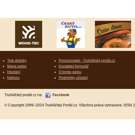
Tisk stránky
Provozovatel - Truhlářský portál.cz
Mapa webu
Kontaktní formulář
Hledání
O tomto webu
Nahoru
Podmínky užívání
Truhlářský portál.cz na:
Facebook
© Copyright 1999–2024 Truhlářský Portál.cz. Všechna práva vyhrazena. ISSN 2