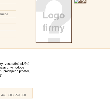
ernice
ky, vestavěné skříně
 masivu, vchodové
í prodejních prostor,
ky
 448, 603 259 560