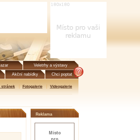
azar
Veletrhy a výstavy
Akční nabídky
Chci poptat
 stránek
Fotogalerie
Videogalerie
Reklama