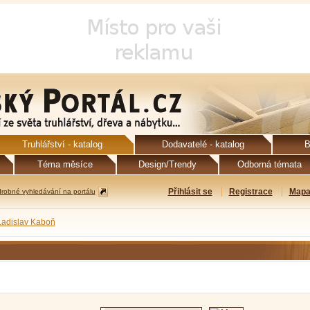
Truhlářství - katalog
Dodavatelé - katalog
B
Téma měsíce
Design/Trendy
Odborná témata
Přihlásit se
Registrace
Mapa
robné vyhledávání na portálu
Ladislav Kaboň