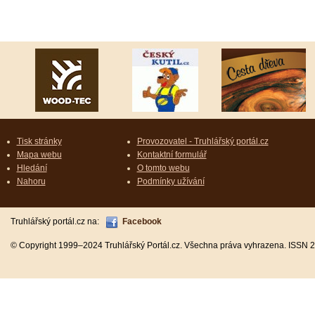
Tisk stránky
Provozovatel - Truhlářský portál.cz
Mapa webu
Kontaktní formulář
Hledání
O tomto webu
Nahoru
Podmínky užívání
Truhlářský portál.cz na:
Facebook
© Copyright 1999–2024 Truhlářský Portál.cz. Všechna práva vyhrazena. ISSN 2