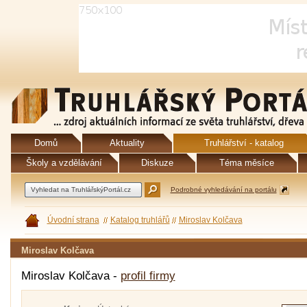
Domů
Aktuality
Truhlářství - katalog
Školy a vzdělávání
Diskuze
Téma měsíce
Podrobné vyhledávání na portálu
Úvodní strana
Katalog truhlářů
Miroslav Kolčava
Miroslav Kolčava
Miroslav Kolčava -
profil firmy