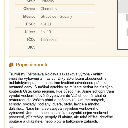
Kraj:
Ústecký
Okres:
Chomutov
Město:
Strupčice - Sušany
PSČ:
431 11
Ulice:
čp. 19
IČO:
18375022
DIČ:
Popis činnosti
Truhlářství Miroslava Kolčava zakázková výroba - vnitřní i
vnějšího vybavení z masivu. Díky 20-ti letům zkušeností s
truhlářskými pracemi nabízíme kvalitně odvedenou práci za
rozumné ceny. S našimi výrobky se můžete setkat na různých
koutech Ústeckého regionu, kde působíme. Jsme schopni Vám
vyrobit veškeré dřevěné vybavení do Vašich domů, chat či
restaurací dle Vašich přání a požadavků. Umíme nábytek,
schody, obklady, podlahy, dveře, stoly, lavice a mnoho
dalšího... Naše firma se zabývá i výrobou venkovního
vybavení. Jsme schopni na zakázku vyrobit nejen venkovní
posezení, přístřešky, pergoly či altány, ale také hřiště, dřevěné
poutače a ukazatele, nebo ploty a balkonové zábradlí.