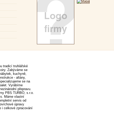
 tradicí truhlářské
Moiry. Zabýváme se
nábytek, kuchyně,
nstrukce - altány,
Specializujeme se na
palet. Vyrábíme
ezinárodní přepravu.
irmy PBS TURBO, s.r.o.
a.s. Máme vlastní
ompletní servis od
povrchové úpravy
 i celkové zpracování