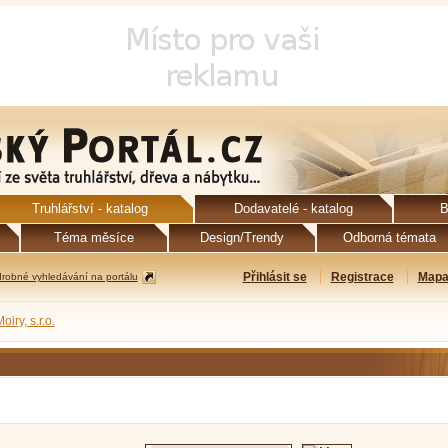
Truhlářství - katalog
Dodavatelé - katalog
B
Téma měsíce
Design/Trendy
Odborná témata
Přihlásit se
Registrace
Mapa
robné vyhledávání na portálu
oiry, s.r.o.