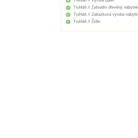
Truhláři // Výroba palet
Truhláři // Zahradní dřevěný nábytek
Truhláři // Zakázková výroba nábytk
Truhláři // Židle