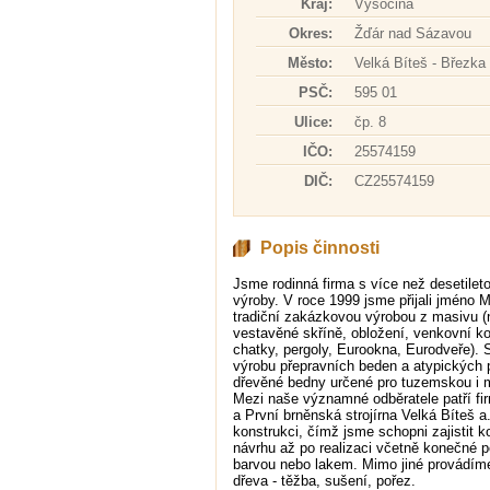
Kraj:
Vysočina
Okres:
Žďár nad Sázavou
Město:
Velká Bíteš - Březka
PSČ:
595 01
Ulice:
čp. 8
IČO:
25574159
DIČ:
CZ25574159
Popis činnosti
Jsme rodinná firma s více než desetiletou
výroby. V roce 1999 jsme přijali jméno 
tradiční zakázkovou výrobou z masivu (
vestavěné skříně, obložení, venkovní ko
chatky, pergoly, Eurookna, Eurodveře). 
výrobu přepravních beden a atypických 
dřevěné bedny určené pro tuzemskou i m
Mezi naše významné odběratele patří f
a První brněnská strojírna Velká Bíteš 
konstrukci, čímž jsme schopni zajistit k
návrhu až po realizaci včetně konečné 
barvou nebo lakem. Mimo jiné provádíme
dřeva - těžba, sušení, pořez.