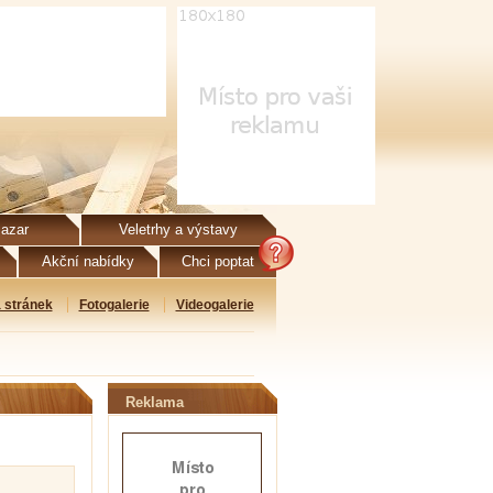
azar
Veletrhy a výstavy
Akční nabídky
Chci poptat
 stránek
Fotogalerie
Videogalerie
Reklama