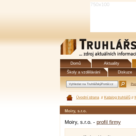
Domů
Aktuality
Školy a vzdělávání
Diskuze
Pod
Úvodní strana
Katalog truhlářů
M
Moiry, s.r.o.
Moiry, s.r.o. -
profil firmy