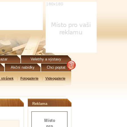
azar
Veletrhy a výstavy
Akční nabídky
Chci poptat
 stránek
Fotogalerie
Videogalerie
Reklama