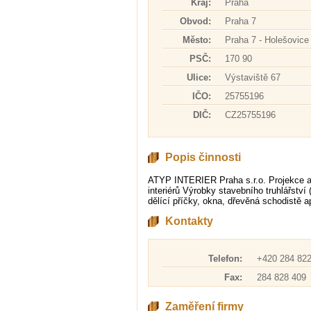
Kraj:
Praha
Obvod:
Praha 7
Město:
Praha 7 - Holešovice
PSČ:
170 90
Ulice:
Výstaviště 67
IČO:
25755196
DIČ:
CZ25755196
Popis činnosti
ATYP INTERIER Praha s.r.o. Projekce a
interiérů Výrobky stavebního truhlářství 
dělící příčky, okna, dřevěná schodistě a
Kontakty
Telefon:
+420 284 822
Fax:
284 828 409
Zaměření firmy