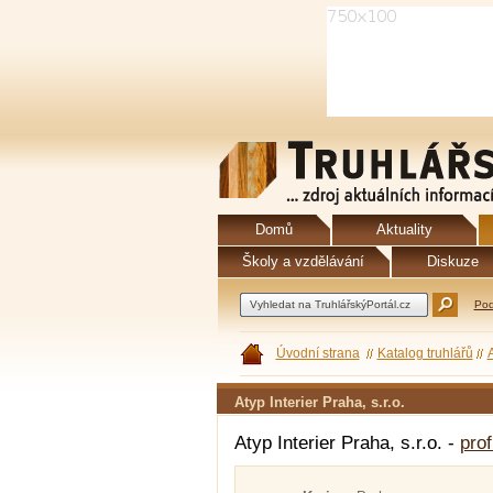
Domů
Aktuality
Školy a vzdělávání
Diskuze
Pod
Úvodní strana
Katalog truhlářů
A
Atyp Interier Praha, s.r.o.
Atyp Interier Praha, s.r.o. -
prof