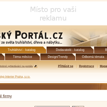
Truhlářství - katalog
Dodavatelé - katalog
B
Téma měsíce
Design/Trendy
Odborná témata
Přihlásit se
Registrace
Mapa
robné vyhledávání na portálu
typ Interier Praha, s.r.o.
il firmy