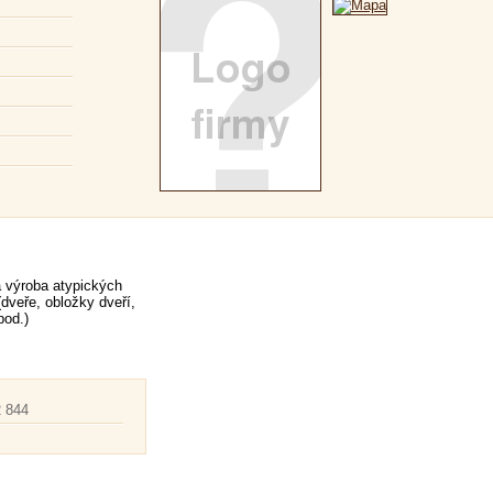
 výroba atypických
(dveře, obložky dveří,
pod.)
 844