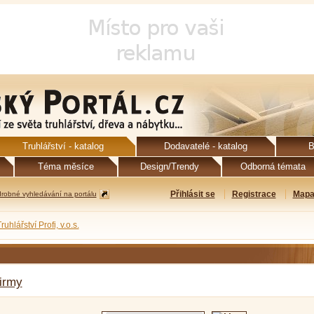
Truhlářství - katalog
Dodavatelé - katalog
B
Téma měsíce
Design/Trendy
Odborná témata
Přihlásit se
Registrace
Mapa
robné vyhledávání na portálu
ruhlářství Profi, v.o.s.
firmy