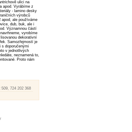
trichově ulici na
aga apod. Vyrábíme z
teriály - lamino desky
aničních výrobců
apod, ale používáme
vice, dub, buk, ale i
pod. Významnou částí
 navrhneme, vyrobíme
 lisovanou dekorativní
řek. Samozřejmostí je
i s doporučenými
to v jednotlivých
hledáte, neznamená to,
ntované. Proto nám
 509, 724 202 368
y