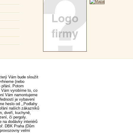
který Vám bude sloužit
avrhneme (nebo
o přání. Potom
í Vám vyrobíme to, co
avení Vám namontujeme
ředností je vybavení
áme heslo od ,,Podlahy
přání našich zákazníků
n, dveří, kuchyně,
ní, či pergoly.
 na dodávky interiérů
apř. DBK Praha (Dům
r provozovny velmi