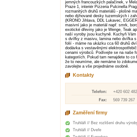
jemných francouzkých palačinek, v Melan
Praze 1, interiér Pizzeria Pulcinella Pr
rozmanitých druhů materiálů - plošné ma
nebo dýhované desky tuzemských i zahr
(KRONO Jihlava, DDL Lukavec, EGGER 
masivní jako je materiál např. smrk, boro
exotické dřeviny jako je Wenge, Teak a
naší vyroby jsou kuchyně. Kuchyň Vám
s dvířky z masivu, lamina nebo dvířka s
folií - máme na ukázku cca 60 druhů dví
dodávka s vestavěnými elektrospotřebič
cenami výrobců. Podívejte se na naše fo
kategoriích. Pokud tam nenajdete to co 
že to neumíme, ale nemáme to zdokume
zavolejte a vše projednáme osobně.
Kontakty
Telefon:
+420 602 482
Fax:
569 739 267
Zaměření firmy
Truhláři // Bez rozlišení druhu výrob
Truhláři // Dveře
Truhláři // Eurookna