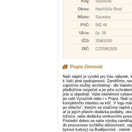
Kraj:
Vysočina
Okres:
Havlíčkův Brod
Město:
Sázavka
PSČ:
582 44
Ulice:
čp. 56
IČO:
25961535
DIČ:
CZ25961535
Popis činnosti
Naší náplní je vyrobit pro Vás nábytek, 
k Vaší plné spokojenosti. Zaměříme, n
zajistíme služby architekta) - dle Vašeh
předložíme rozpočet a po jeho schválen
jste si objednali. Vaše interiérové vyb
po celé Vysočině nebo i v Praze. Naší p
kompletního interiéru na klíč. V logu m
po střechu", kterým se snažíme naplnit 
ať je jejich přáním dodávka podlahy, oke
ložnice, nebo dodávka venkovního poseze
Poslední dobou se naše výroba zaměřuje
do provozoven rychlého občerstvení, n
bytové kultury) na Budějovické - interié