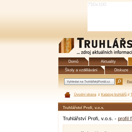
Domů
Aktuality
Školy a vzdělávání
Diskuze
Pod
Úvodní strana
Katalog truhlářů
T
Truhlářství Profi, v.o.s.
Truhlářství Profi, v.o.s. -
profil 