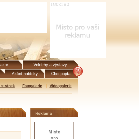
azar
Veletrhy a výstavy
Akční nabídky
Chci poptat
 stránek
Fotogalerie
Videogalerie
Reklama