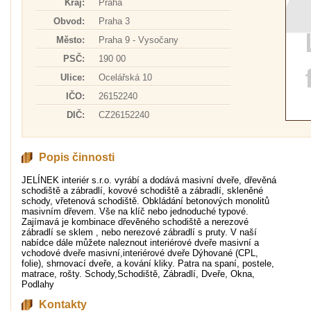
Kraj:
Praha
Obvod:
Praha 3
Město:
Praha 9 - Vysočany
PSČ:
190 00
Ulice:
Ocelářská 10
IČO:
26152240
DIČ:
CZ26152240
Popis činnosti
JELÍNEK interiér s.r.o. vyrábí a dodává masivní dveře, dřevěná
schodiště a zábradlí, kovové schodiště a zábradlí, skleněné
schody, vřetenová schodiště. Obkládání betonových monolitů
masivním dřevem. Vše na klíč nebo jednoduché typové.
Zajímavá je kombinace dřevěného schodiště a nerezové
zábradlí se sklem , nebo nerezové zábradlí s pruty. V naší
nabídce dále můžete naleznout interiérové dveře masivní a
vchodové dveře masivní,interi­érové dveře Dýhované (CPL,
folie), shrnovací dveře, a kování kliky. Patra na spaní, postele,
matrace, rošty. Schody,Schodiště, Zábradlí, Dveře, Okna,
Podlahy
Kontakty