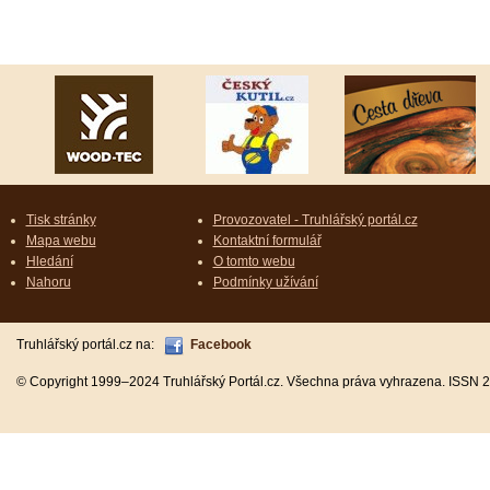
Tisk stránky
Provozovatel - Truhlářský portál.cz
Mapa webu
Kontaktní formulář
Hledání
O tomto webu
Nahoru
Podmínky užívání
Truhlářský portál.cz na:
Facebook
© Copyright 1999–2024 Truhlářský Portál.cz. Všechna práva vyhrazena. ISSN 2