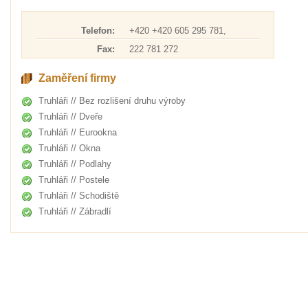
Telefon:
+420 +420 605 295 781,
Fax:
222 781 272
Zaměření firmy
Truhláři // Bez rozlišení druhu výroby
Truhláři // Dveře
Truhláři // Eurookna
Truhláři // Okna
Truhláři // Podlahy
Truhláři // Postele
Truhláři // Schodiště
Truhláři // Zábradlí