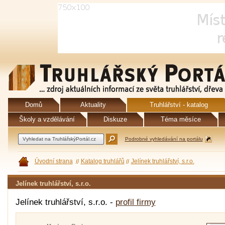
Domů
Aktuality
Truhlářství - katalog
Školy a vzdělávání
Diskuze
Téma měsíce
Podrobné vyhledávání na portálu
Úvodní strana
Katalog truhlářů
Jelínek truhlářství, s.r.o.
Jelínek truhlářství, s.r.o.
Jelínek truhlářství, s.r.o. -
profil firmy