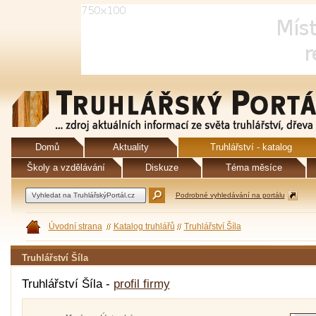
Domů
Aktuality
Truhlářství - katalog
Školy a vzdělávání
Diskuze
Téma měsíce
Podrobné vyhledávání na portálu
Úvodní strana
Katalog truhlářů
Truhlářství Šíla
Truhlářství Šíla
Truhlářství Šíla -
profil firmy