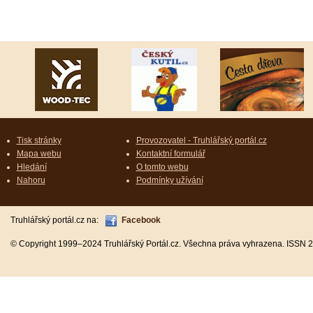
Tisk stránky
Provozovatel - Truhlářský portál.cz
Mapa webu
Kontaktní formulář
Hledání
O tomto webu
Nahoru
Podmínky užívání
Truhlářský portál.cz na:
Facebook
© Copyright 1999–2024 Truhlářský Portál.cz. Všechna práva vyhrazena. ISSN 2