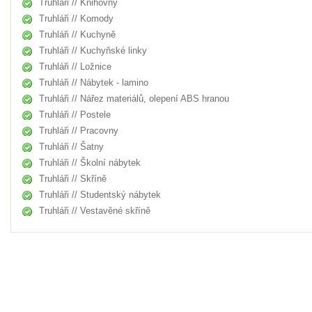
Truhláři // Knihovny
Truhláři // Komody
Truhláři // Kuchyně
Truhláři // Kuchyňské linky
Truhláři // Ložnice
Truhláři // Nábytek - lamino
Truhláři // Nářez materiálů, olepení ABS hranou
Truhláři // Postele
Truhláři // Pracovny
Truhláři // Šatny
Truhláři // Školní nábytek
Truhláři // Skříně
Truhláři // Studentský nábytek
Truhláři // Vestavěné skříně