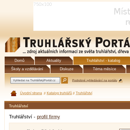
Domů
Aktuality
Truhlářství - katalog
Školy a vzdělávání
Diskuze
Téma měsíce
Podrobné vyhledávání na portálu
Úvodní strana
Katalog truhlářů
Truhlářství
Truhlářství
Truhlářství -
profil firmy