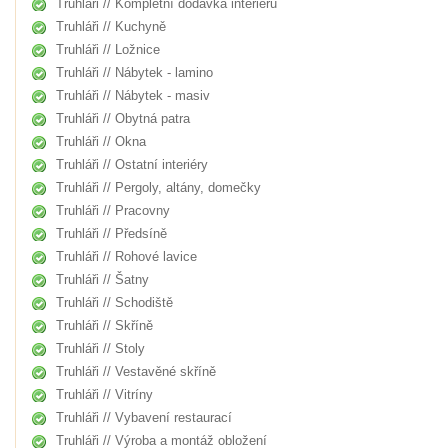
Truhláři // Kompletní dodávka interiérů
Truhláři // Kuchyně
Truhláři // Ložnice
Truhláři // Nábytek - lamino
Truhláři // Nábytek - masiv
Truhláři // Obytná patra
Truhláři // Okna
Truhláři // Ostatní interiéry
Truhláři // Pergoly, altány, domečky
Truhláři // Pracovny
Truhláři // Předsíně
Truhláři // Rohové lavice
Truhláři // Šatny
Truhláři // Schodiště
Truhláři // Skříně
Truhláři // Stoly
Truhláři // Vestavěné skříně
Truhláři // Vitríny
Truhláři // Vybavení restaurací
Truhláři // Výroba a montáž obložení