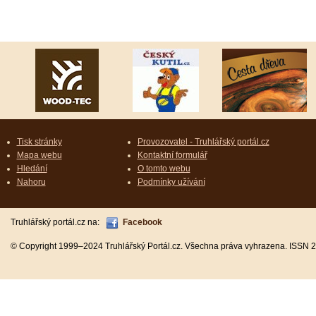
Tisk stránky
Provozovatel - Truhlářský portál.cz
Mapa webu
Kontaktní formulář
Hledání
O tomto webu
Nahoru
Podmínky užívání
Truhlářský portál.cz na:
Facebook
© Copyright 1999–2024 Truhlářský Portál.cz. Všechna práva vyhrazena. ISSN 2