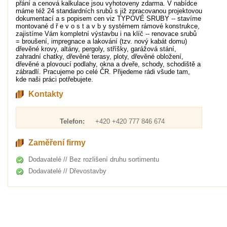
přání a cenová kalkulace jsou vyhotoveny zdarma. V nabídce
máme též 24 standardních srubů s již zpracovanou projektovou
dokumentací a s popisem cen viz TYPOVÉ SRUBY -- stavíme
montované d ř e v o s t a v b y systémem rámové konstrukce,
zajistíme Vám kompletní výstavbu i na klíč -- renovace srubů
= broušení, impregnace a lakování (tzv. nový kabát domu)
dřevěné krovy, altány, pergoly, stříšky, garážová stání,
zahradní chatky, dřevěné terasy, ploty, dřevěné obložení,
dřevěné a plovoucí podlahy, okna a dveře, schody, schodiště a
zábradlí. Pracujeme po celé ČR. Přijedeme rádi všude tam,
kde naši práci potřebujete.
Kontakty
Telefon:
+420 +420 777 846 674
Zaměření firmy
Dodavatelé // Bez rozlišení druhu sortimentu
Dodavatelé // Dřevostavby