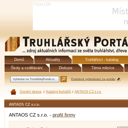
Domů
Aktuality
Truhlářství - katalog
Školy a vzdělávání
Diskuze
Téma měsíce
Podrobné vyhledávání na portálu
Úvodní strana
Katalog truhlářů
ANTAOS CZ s.r.o.
ANTAOS CZ s.r.o.
ANTAOS CZ s.r.o. -
profil firmy