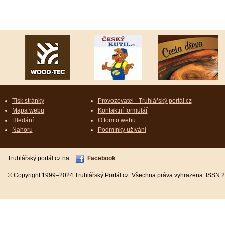
Tisk stránky
Provozovatel - Truhlářský portál.cz
Mapa webu
Kontaktní formulář
Hledání
O tomto webu
Nahoru
Podmínky užívání
Truhlářský portál.cz na:
Facebook
© Copyright 1999–2024 Truhlářský Portál.cz. Všechna práva vyhrazena. ISSN 2