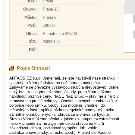
Kraj:
Praha
Obvod:
Praha 13
Město:
Praha 8
PSČ:
180 00
Ulice:
Primátorská 296/38
IČO:
24830127
DIČ:
Popis činnosti
ANTAOS CZ s.r.o. Jsme rádi, že jste navštívili naše stránky,
na kterých Vám představíme naši firmu a naši práci.
Zabýváme se převážně výstavbou srubů a dřevostaveb. Jsme
malý tým, s nízkými režijními náklady, proto Vám můžeme
nabídnout příznivé ceny. NAŠE NABÍDKA: -- stavíme s r u b y
z masivních profilů nebo vysušených lepených eurohranolů, z
borovice nebo smrku. Sruby jsou moderní, vhodné i do
městských částí, splňují nízkoenergetické normy. Výstavba
samotného srubu je rychlá, zhruba za 2-3 měsíce bydlíte.
Stavbu Vám můžeme předat v jakémkoli stupni rozestavěnosti
nebo v případě zájmu zajistíme celou stavbu na klíč (i
základovou desku, podlahové vytápění, krb, vnitřní
sádrokartonové příčky, střechu apod.). Projekt dle Vašeho