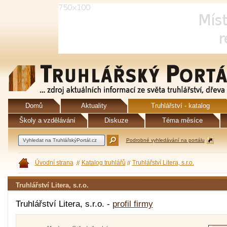
Domů
Aktuality
Truhlářství - katalog
Školy a vzdělávání
Diskuze
Téma měsíce
Podrobné vyhledávání na portálu
Úvodní strana
Katalog truhlářů
Truhlářství Litera, s.r.o.
Truhlářství Litera, s.r.o.
Truhlářství Litera, s.r.o. -
profil firmy