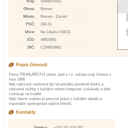
Kraj:
Středočeský
Okres:
Beroun
Město:
Beroun - Závodí
PSČ:
266 01
Ulice:
Na Cibulce 536/11
IČO:
49824961
DIČ:
CZ49824961
Popis činnosti
Firma TRUHLÁŘSTVÍ Litera, spol s r.o. začala svoji činnost v
roce 1995
Náš nabízený sortiment byl od počátku poměrně široký a
nabízené služby s každým rokem fungování získávaly a dále
získávají na kvalitě.
Naší hlavní snahou je precizní práce v každém detailu a
maximální spokojenost našich klientů.
Kontakty
Telefon:
+420 311 624 587