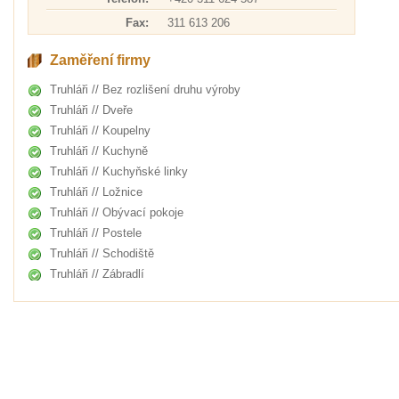
Fax:
311 613 206
Zaměření firmy
Truhláři // Bez rozlišení druhu výroby
Truhláři // Dveře
Truhláři // Koupelny
Truhláři // Kuchyně
Truhláři // Kuchyňské linky
Truhláři // Ložnice
Truhláři // Obývací pokoje
Truhláři // Postele
Truhláři // Schodiště
Truhláři // Zábradlí