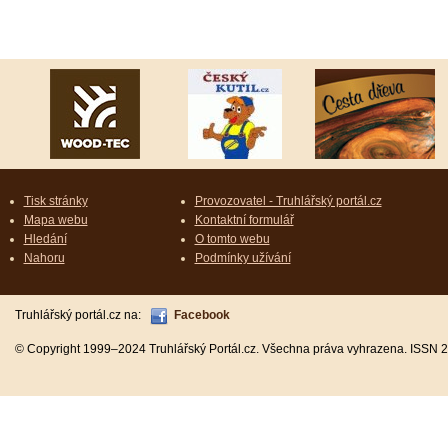
Tisk stránky
Provozovatel - Truhlářský portál.cz
Mapa webu
Kontaktní formulář
Hledání
O tomto webu
Nahoru
Podmínky užívání
Truhlářský portál.cz na:
Facebook
© Copyright 1999–2024 Truhlářský Portál.cz. Všechna práva vyhrazena. ISSN 2