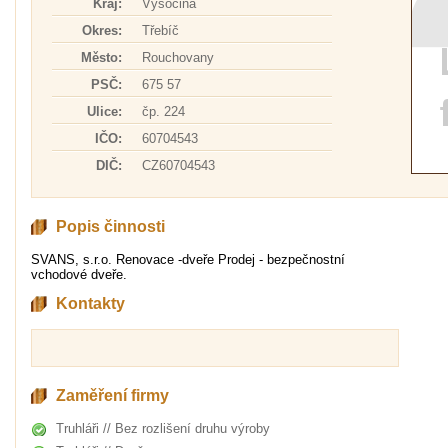
Kraj:
Vysočina
Okres:
Třebíč
Město:
Rouchovany
PSČ:
675 57
Ulice:
čp. 224
IČO:
60704543
DIČ:
CZ60704543
Popis činnosti
SVANS, s.r.o. Renovace -dveře Prodej - bezpečnostní
vchodové dveře.
Kontakty
Zaměření firmy
Truhláři // Bez rozlišení druhu výroby