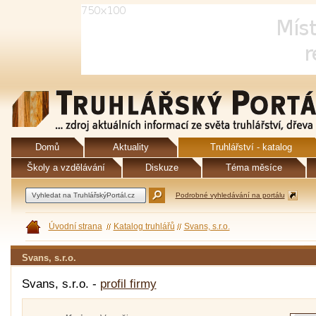
Domů
Aktuality
Truhlářství - katalog
Školy a vzdělávání
Diskuze
Téma měsíce
Podrobné vyhledávání na portálu
Úvodní strana
Katalog truhlářů
Svans, s.r.o.
Svans, s.r.o.
Svans, s.r.o. -
profil firmy