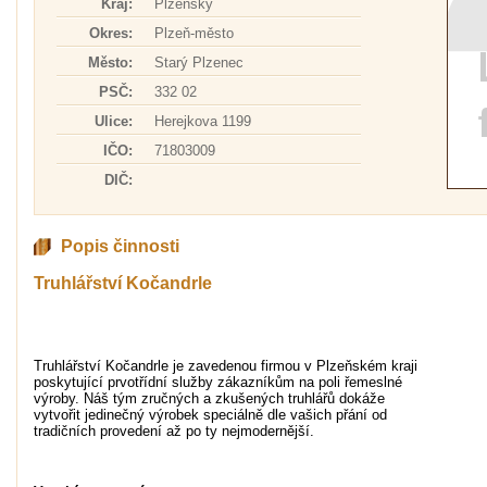
Kraj:
Plzeňský
Okres:
Plzeň-město
Město:
Starý Plzenec
PSČ:
332 02
Ulice:
Herejkova 1199
IČO:
71803009
DIČ:
Popis činnosti
Truhlářství Kočandrle
Truhlářství Kočandrle je zavedenou firmou v Plzeňském kraji
poskytující prvotřídní služby zákazníkům na poli řemeslné
výroby. Náš tým zručných a zkušených truhlářů dokáže
vytvořit jedinečný výrobek speciálně dle vašich přání od
tradičních provedení až po ty nejmodernější.