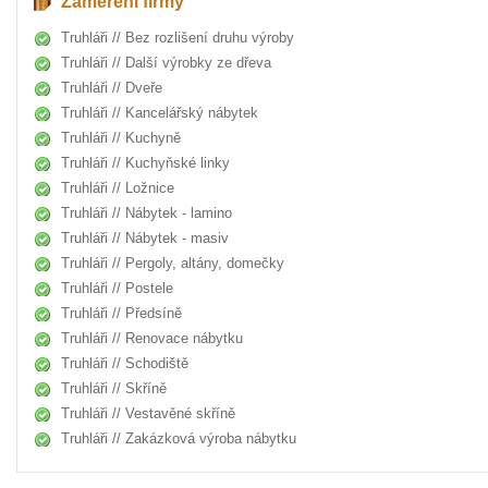
Zaměření firmy
Truhláři // Bez rozlišení druhu výroby
Truhláři // Další výrobky ze dřeva
Truhláři // Dveře
Truhláři // Kancelářský nábytek
Truhláři // Kuchyně
Truhláři // Kuchyňské linky
Truhláři // Ložnice
Truhláři // Nábytek - lamino
Truhláři // Nábytek - masiv
Truhláři // Pergoly, altány, domečky
Truhláři // Postele
Truhláři // Předsíně
Truhláři // Renovace nábytku
Truhláři // Schodiště
Truhláři // Skříně
Truhláři // Vestavěné skříně
Truhláři // Zakázková výroba nábytku