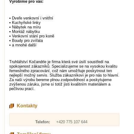
Vyrobíme pro vás:
• Dveře venkovní i vnitřní
• Kuchyňské linky
• Nábytek na míru
• Montáž nábytku
• Venkovní stání pro koně
• Boudy pro zvířata
• a mnohé další
Truhlářství Kočandrle je firma která své úsilí soustředí na
spokojenost zákazníků. Specializujeme se na vysokou kvalitu
řemeslného zpracování, což nám umožňuje poskytnout ten
nejlepší možný servis. Služba zákazníkovi je pro nás to hlavní.
Za naši výrobu bereme plnou zodpovědnost a poskytujeme
zvýšenou záruku, jsme si totiž jisti kvalitním materiálem a
pečlivou prací.
Kontakty
Telefon:
+420 775 107 644