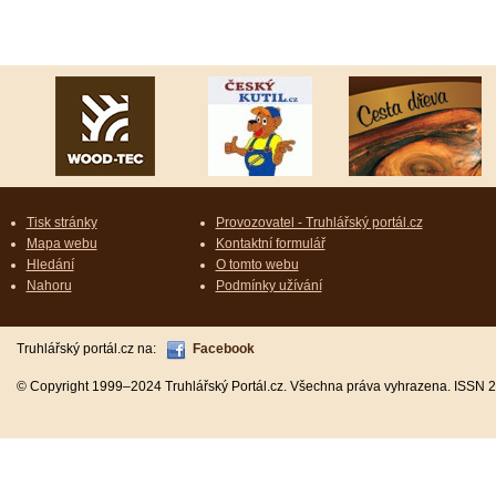
Tisk stránky
Provozovatel - Truhlářský portál.cz
Mapa webu
Kontaktní formulář
Hledání
O tomto webu
Nahoru
Podmínky užívání
Truhlářský portál.cz na:
Facebook
© Copyright 1999–2024 Truhlářský Portál.cz. Všechna práva vyhrazena. ISSN 2