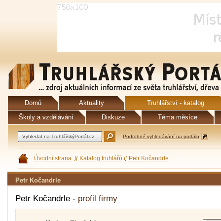
Domů
Aktuality
Truhlářství - katalog
Školy a vzdělávání
Diskuze
Téma měsíce
Podrobné vyhledávání na portálu
Úvodní strana
Katalog truhlářů
Petr Kočandrle
Petr Kočandrle
Petr Kočandrle -
profil firmy