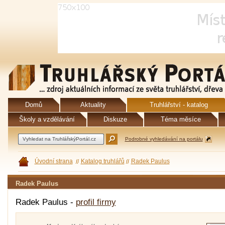
Domů
Aktuality
Truhlářství - katalog
Školy a vzdělávání
Diskuze
Téma měsíce
Podrobné vyhledávání na portálu
Úvodní strana
Katalog truhlářů
Radek Paulus
Radek Paulus
Radek Paulus -
profil firmy