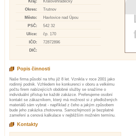
Kraj:
Královéhradecký
Okres:
Trutnov
Město:
Havlovice nad Úpou
PSČ:
542 32
Ulice:
čp. 170
IČO:
72872896
DIČ:
Popis činnosti
Naše firma působí na trhu již 8 let. Vznikla v roce 2001 jako
rodinný podnik. Vzhledem ke konkurenci v oboru a velkému
počtu firem nabízejících obdobné služby se snažíme o
individuální přístup ke každé zakázce. Preferujeme osobní
kontakt se zákazníkem, který má možnost si z předložených
materiálů sám vybrat - například z čeho a jakým způsobem
bude jeho zakázka zhotovena. Samozřejmostí je bezplatné
zameření a cenová kalkulace v nejbližším možném termínu.
Kontakty