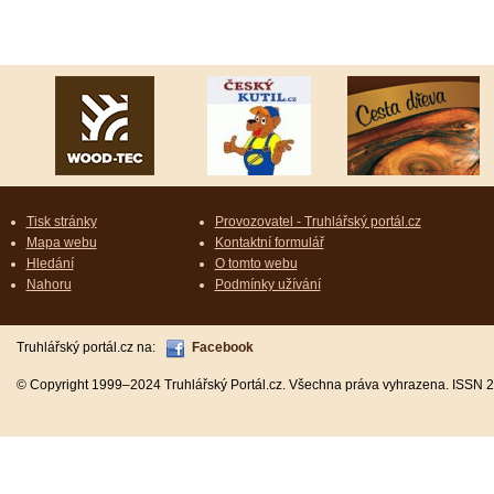
Tisk stránky
Provozovatel - Truhlářský portál.cz
Mapa webu
Kontaktní formulář
Hledání
O tomto webu
Nahoru
Podmínky užívání
Truhlářský portál.cz na:
Facebook
© Copyright 1999–2024 Truhlářský Portál.cz. Všechna práva vyhrazena. ISSN 2