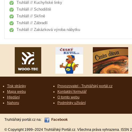
Truhláři // Kuchyňské linky
Truhláři // Schodiště
Truhláři // Skříně
Truhláři // Zábradlí
Truhláři // Zakázková výroba nábytku
Tisk stránky
Provozovatel - Truhlářský portál.cz
Mapa webu
Kontaktní formulář
Hledání
O tomto webu
Nahoru
Podmínky užívání
Truhlářský portál.cz na:
Facebook
© Copyright 1999–2024 Truhlářský Portál.cz. Všechna práva vyhrazena. ISSN 2