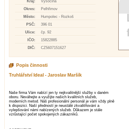
Kraj:
Vysočina
Okres:
Pelhřimov
Město:
Humpolec - Rozkoš
PSČ:
396 01
Ulice:
čp. 92
IČO:
15822885
DIČ:
CZ5607151627
Popis činnosti
Truhlářství Ideal - Jaroslav Maršík
Naše firma Vám nabízí jen ty nejkvalitnější služby v daném
oboru. Neváhejte a využijte našich kvalitních služeb,
moderních metod. Náš profesionální personál je vám vždy plně
k dispozici. Naší předností je neustálé zkvalitňování a
vylepšování námi nabízených služeb. Důkazem je stále
vzrůstající počet spokojených zákazníků.