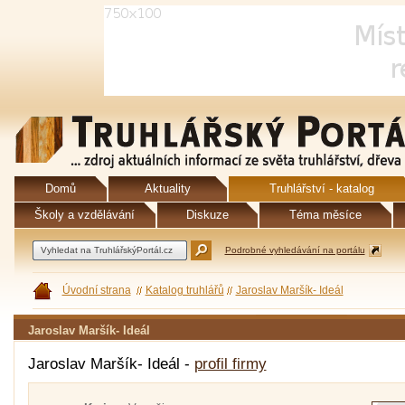
Domů
Aktuality
Truhlářství - katalog
Školy a vzdělávání
Diskuze
Téma měsíce
Podrobné vyhledávání na portálu
Úvodní strana
Katalog truhlářů
Jaroslav Maršík- Ideál
Jaroslav Maršík- Ideál
Jaroslav Maršík- Ideál -
profil firmy