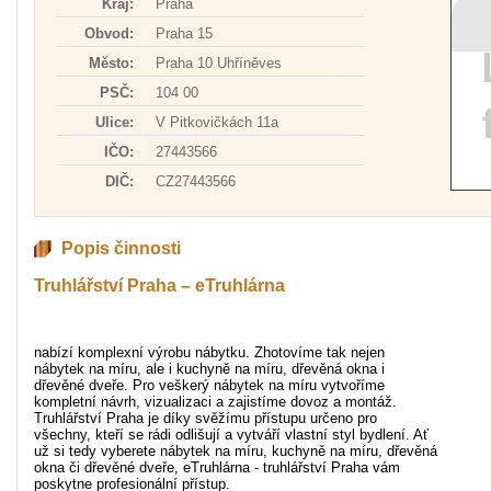
Kraj:
Praha
Obvod:
Praha 15
Město:
Praha 10 Uhříněves
PSČ:
104 00
Ulice:
V Pitkovičkách 11a
IČO:
27443566
DIČ:
CZ27443566
Popis činnosti
Truhlářství Praha – eTruhlárna
nabízí komplexní výrobu nábytku. Zhotovíme tak nejen
nábytek na míru, ale i kuchyně na míru, dřevěná okna i
dřevěné dveře. Pro veškerý nábytek na míru vytvoříme
kompletní návrh, vizualizaci a zajistíme dovoz a montáž.
Truhlářství Praha je díky svěžímu přístupu určeno pro
všechny, kteří se rádi odlišují a vytváří vlastní styl bydlení. Ať
už si tedy vyberete nábytek na míru, kuchyně na míru, dřevěná
okna či dřevěné dveře, eTruhlárna - truhlářství Praha vám
poskytne profesionální přístup.