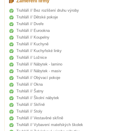
Zaměření firmy
Truhláři // Bez rozlišení druhu výroby
Truhláři // Dětské pokoje
Truhláři // Dveře
Truhláři // Eurookna
Truhláři // Koupelny
Truhláři // Kuchyně
Truhláři // Kuchyňské linky
Truhláři // Ložnice
Truhláři // Nábytek - lamino
Truhláři // Nábytek - masiv
Truhláři // Obývací pokoje
Truhláři // Okna
Truhláři // Šatny
Truhláři // Školní nábytek
Truhláři // Skříně
Truhláři // Stoly
Truhláři // Vestavěné skříně
Truhláři // Vybavení mateřských školek