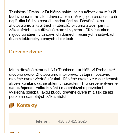
Truhlářství Praha - eTruhlárna nabízí nejen nábytek na míru či
kuchyně na míru, ale i dřevěná okna. Mezi jejich přednosti patří
např. dlouhá životnost či snadná údržba. Dřevěná okna
zhotovujeme z kvalitních materiálů, přičemž záleží jen na
zákaznících, jaká dřevěná okna si vyberou. Dřevěná okna
najdou uplatnění v činžovních domech, rodinných zástavbách
či architektonicky cenných objektech.
Dřevěné dveře
Mimo dřevěná okna nabízí eTruhlárna - truhlářství Praha také
dřevěné dveře. Zhotovujeme interierové, vstupní i posuvné
dřevěné dveře včetně zárubní. Dřevěné dveře lze v domácnosti
skvěle kombinovat se sklem či zrcadlem. Pro dřevěné dveře je
samozřejmostí volba kování i materiálového provedení -
výsledná podoba, jakou budou dřevěné dveře mít, tak záleží
pouze na samotných zákaznících.
Kontakty
Telefon:
+420 73 425 2625