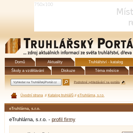
Domů
Aktuality
Truhlářství - katalog
Školy a vzdělávání
Diskuze
Téma měsíce
Podrobné vyhledávání na portálu
Úvodní strana
Katalog truhlářů
eTruhlárna, s.r.o.
eTruhlárna, s.r.o.
eTruhlárna, s.r.o. -
profil firmy