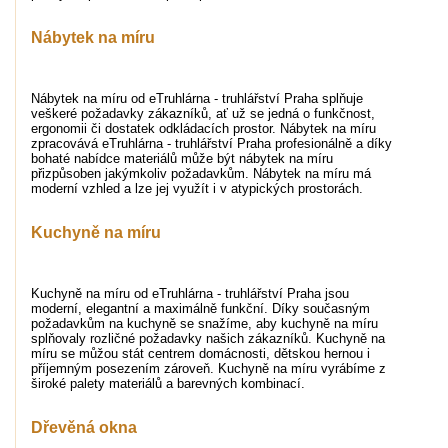
Nábytek na míru
Nábytek na míru od eTruhlárna - truhlářství Praha splňuje
veškeré požadavky zákazníků, ať už se jedná o funkčnost,
ergonomii či dostatek odkládacích prostor. Nábytek na míru
zpracovává eTruhlárna - truhlářství Praha profesionálně a díky
bohaté nabídce materiálů může být nábytek na míru
přizpůsoben jakýmkoliv požadavkům. Nábytek na míru má
moderní vzhled a lze jej využít i v atypických prostorách.
Kuchyně na míru
Kuchyně na míru od eTruhlárna - truhlářství Praha jsou
moderní, elegantní a maximálně funkční. Díky současným
požadavkům na kuchyně se snažíme, aby kuchyně na míru
splňovaly rozličné požadavky našich zákazníků. Kuchyně na
míru se můžou stát centrem domácnosti, dětskou hernou i
příjemným posezením zároveň. Kuchyně na míru vyrábíme z
široké palety materiálů a barevných kombinací.
Dřevěná okna