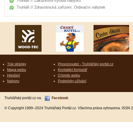
Truhláři // Zakázková výroba nábytku
Truhláři // Zdravotnická zařízení, Ordinační nábytek
Tisk stránky
Provozovatel - Truhlářský portál.cz
Mapa webu
Kontaktní formulář
Hledání
O tomto webu
Nahoru
Podmínky užívání
Truhlářský portál.cz na:
Facebook
© Copyright 1999–2024 Truhlářský Portál.cz. Všechna práva vyhrazena. ISSN 2