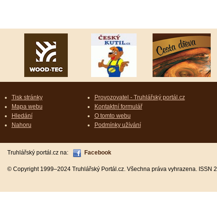
Tisk stránky
Provozovatel - Truhlářský portál.cz
Mapa webu
Kontaktní formulář
Hledání
O tomto webu
Nahoru
Podmínky užívání
Truhlářský portál.cz na:
Facebook
© Copyright 1999–2024 Truhlářský Portál.cz. Všechna práva vyhrazena. ISSN 2