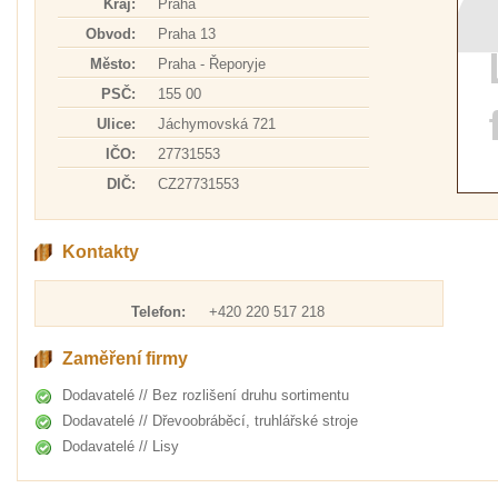
Kraj:
Praha
Obvod:
Praha 13
Město:
Praha - Řeporyje
PSČ:
155 00
Ulice:
Jáchymovská 721
IČO:
27731553
DIČ:
CZ27731553
Kontakty
Telefon:
+420 220 517 218
Zaměření firmy
Dodavatelé // Bez rozlišení druhu sortimentu
Dodavatelé // Dřevoobráběcí, truhlářské stroje
Dodavatelé // Lisy