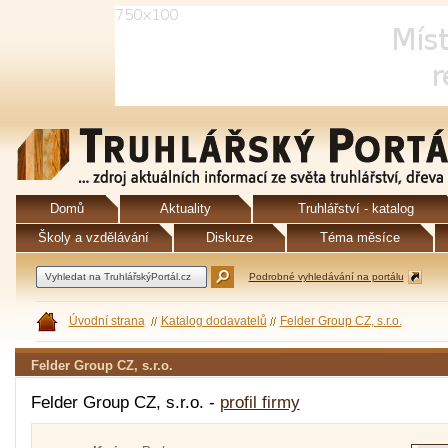
Domů
Aktuality
Truhlářství - katalog
Školy a vzdělávání
Diskuze
Téma měsíce
Podrobné vyhledávání na portálu
Úvodní strana
Katalog dodavatelů
Felder Group CZ, s.r.o.
Felder Group CZ, s.r.o.
Felder Group CZ, s.r.o. -
profil firmy