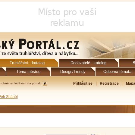
Truhlářství - katalog
Dodavatelé - katalog
B
Téma měsíce
Design/Trendy
Odborná témata
Přihlásit se
Registrace
Mapa
robné vyhledávání na portálu
Petr Sháněl