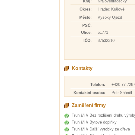
Kraj:
Královéhradecký
Okres:
Hradec Králové
Město:
Vysoký Újezd
PSČ:
Ulice:
51771
IČO:
87532310
Kontakty
Telefon:
+420 77 728 
Kontaktní osoba:
Petr Sháněl
Zaměření firmy
Truhláři // Bez rozlišení druhu výrob
Truhláři // Bytové doplňky
Truhláři // Další výrobky ze dřeva