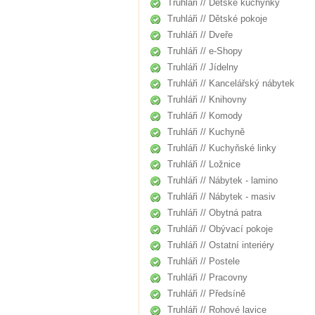
Truhláři // Dětské kuchyňky
Truhláři // Dětské pokoje
Truhláři // Dveře
Truhláři // e-Shopy
Truhláři // Jídelny
Truhláři // Kancelářský nábytek
Truhláři // Knihovny
Truhláři // Komody
Truhláři // Kuchyně
Truhláři // Kuchyňské linky
Truhláři // Ložnice
Truhláři // Nábytek - lamino
Truhláři // Nábytek - masiv
Truhláři // Obytná patra
Truhláři // Obývací pokoje
Truhláři // Ostatní interiéry
Truhláři // Postele
Truhláři // Pracovny
Truhláři // Předsíně
Truhláři // Rohové lavice