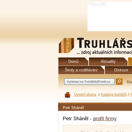
Domů
Aktuality
Školy a vzdělávání
Diskuze
Pod
Úvodní strana
Katalog truhlářů
Petr Sháněl
Petr Sháněl -
profil firmy