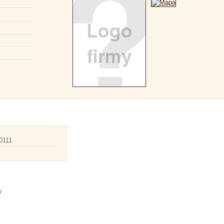
0111
y