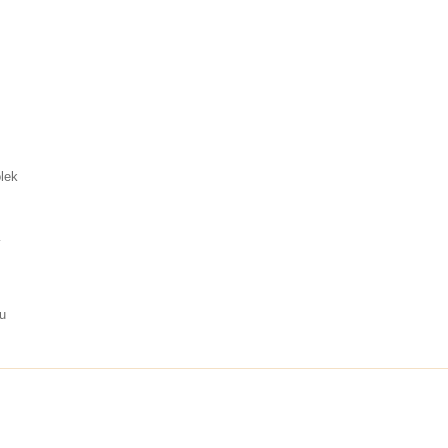
lek
í
u