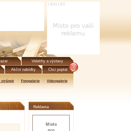
azar
Veletrhy a výstavy
Akční nabídky
Chci poptat
 stránek
Fotogalerie
Videogalerie
Reklama