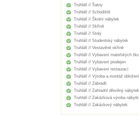
Truhláři // Šatny
Truhláři // Schodiště
Truhláři // Školní nábytek
Truhláři // Skříně
Truhláři // Stoly
Truhláři // Studentský nábytek
Truhláři // Vestavěné skříně
Truhláři // Vybavení mateřských ško
Truhláři // Vybavení prodejen
Truhláři // Vybavení restaurací
Truhláři // Výroba a montáž obložen
Truhláři // Zábradlí
Truhláři // Zahradní dřevěný nábytek
Truhláři // Zakázková výroba nábytk
Truhláři // Zakázkový nábytek