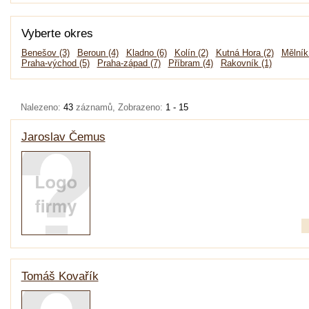
Vyberte okres
Benešov (3)
Beroun (4)
Kladno (6)
Kolín (2)
Kutná Hora (2)
Mělník
Praha-východ (5)
Praha-západ (7)
Příbram (4)
Rakovník (1)
Nalezeno:
43
záznamů, Zobrazeno:
1 - 15
Jaroslav Čemus
Tomáš Kovařík