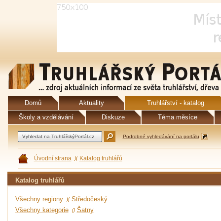
Domů
Aktuality
Truhlářství - katalog
Školy a vzdělávání
Diskuze
Téma měsíce
Podrobné vyhledávání na portálu
Úvodní strana
Katalog truhlářů
Katalog truhlářů
Všechny regiony
Středočeský
Všechny kategorie
Šatny