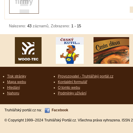
Nalezeno:
43
záznamů, Zobrazeno:
1 - 15
Tisk stránky
Provozovatel - Truhlářský portál.cz
Mapa webu
Kontaktní formulář
Hledání
O tomto webu
Nahoru
Podmínky užívání
Truhlářský portál.cz na:
Facebook
© Copyright 1999–2024 Truhlářský Portál.cz. Všechna práva vyhrazena. ISSN 2