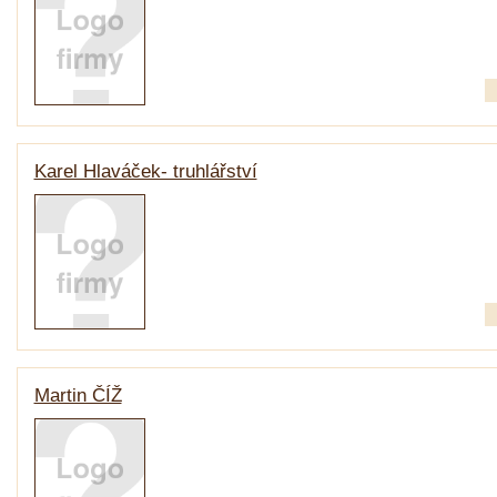
Karel Hlaváček- truhlářství
Martin ČÍŽ