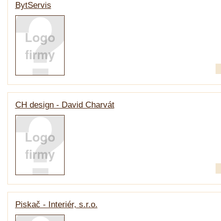
BytServis
CH design - David Charvát
Piskač - Interiér, s.r.o.