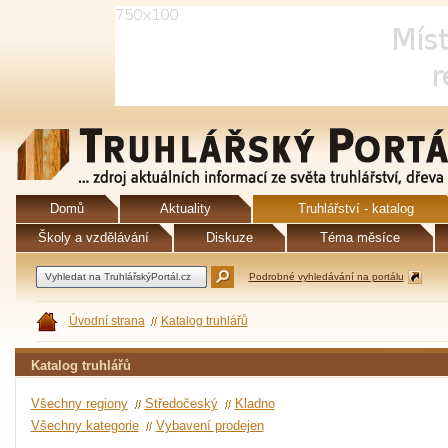
Domů
Aktuality
Truhlářství - katalog
Školy a vzdělávání
Diskuze
Téma měsíce
Podrobné vyhledávání na portálu
Úvodní strana
Katalog truhlářů
Katalog truhlářů
Všechny regiony
Středočeský
Kladno
Všechny kategorie
Vybavení prodejen