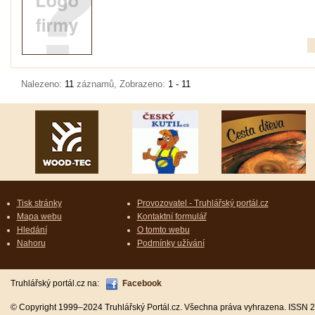
Nalezeno:
11
záznamů, Zobrazeno:
1 - 11
Tisk stránky
Provozovatel - Truhlářský portál.cz
Mapa webu
Kontaktní formulář
Hledání
O tomto webu
Nahoru
Podmínky užívání
Truhlářský portál.cz na:
Facebook
© Copyright 1999–2024 Truhlářský Portál.cz. Všechna práva vyhrazena. ISSN 2