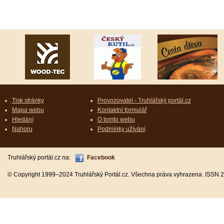
Tisk stránky
Provozovatel - Truhlářský portál.cz
Mapa webu
Kontaktní formulář
Hledání
O tomto webu
Nahoru
Podmínky užívání
Truhlářský portál.cz na:
Facebook
© Copyright 1999–2024 Truhlářský Portál.cz. Všechna práva vyhrazena. ISSN 2