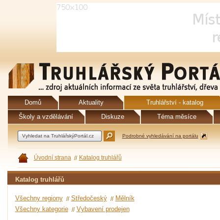
Domů
Aktuality
Truhlářství - katalog
Školy a vzdělávání
Diskuze
Téma měsíce
Podrobné vyhledávání na portálu
Úvodní strana
Katalog truhlářů
Katalog truhlářů
Všechny regiony
Středočeský
Mělník
Všechny kategorie
Vybavení prodejen