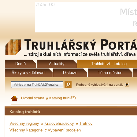
Domů
Aktuality
Truhlářství - katalog
Školy a vzdělávání
Diskuze
Téma měsíce
Podrobné vyhledávání na portálu
Úvodní strana
Katalog truhlářů
Katalog truhlářů
Všechny regiony
Královéhradecký
Trutnov
Všechny kategorie
Vybavení prodejen