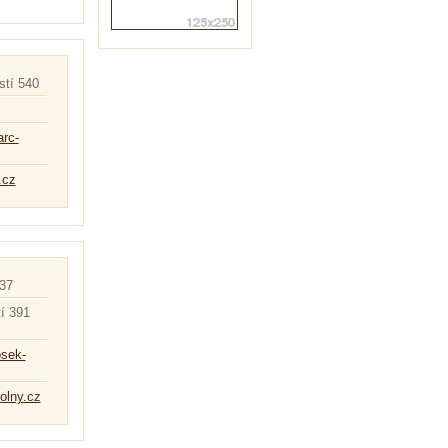
tí 540
arc-
.cz
37
í 391
osek-
olny.cz