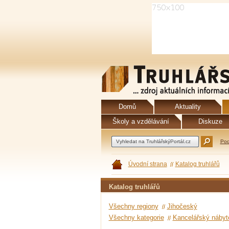
Domů
Aktuality
Školy a vzdělávání
Diskuze
Pod
Úvodní strana
Katalog truhlářů
Katalog truhlářů
Všechny regiony
Jihočeský
Všechny kategorie
Kancelářský nábyt