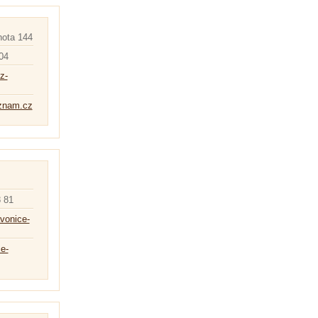
ota 144
04
z-
znam.cz
 81
avonice-
e-