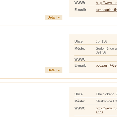
WWW:
http://www.tu
E-mail:
tumadacice@
Detail »
Ulice:
čp. 136
Město:
Sudoměřice u
391 36
WWW:
E-mail:
pouzarjiri@tis
Detail »
Ulice:
Chelčického 
Město:
Strakonice I 
WWW:
http://www.tru
st.cz