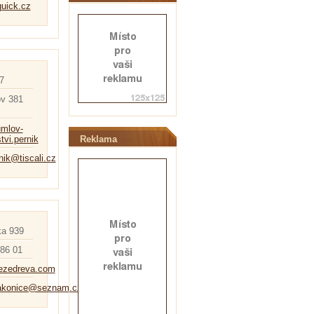
uick.cz
7
v 381
umlov-
stvi.pernik
Reklama
rnik@tiscali.cz
a 939
386 01
sezedreva.com
trakonice@seznam.cz