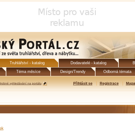
Truhlářství - katalog
Dodavatelé - katalog
B
Téma měsíce
Design/Trendy
Odborná témata
Přihlásit se
Registrace
Mapa
robné vyhledávání na portálu
ek