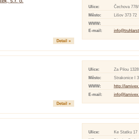
ek, s.r. o.
Ulice:
Čechova 778/
Město:
Lišov 373 72
WWW:
E-mail:
info@truhlarst
Detail »
Ulice:
Za Pilou 1328
Město:
Strakonice I 
WWW:
http://lamivex
E-mail:
info@lamivex
Detail »
Ulice:
Ke Statku 17