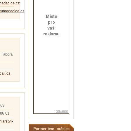
madacice.cz
tumadacice.cz
 Tábora
cali.cz
269
386 01
hlarstvi-
Partner tém. měsíce