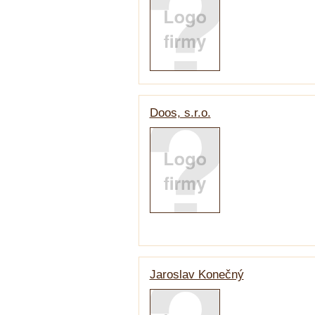
Doos, s.r.o.
Jaroslav Konečný