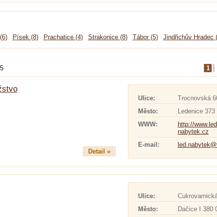
(6)
Písek (8)
Prachatice (4)
Strakonice (8)
Tábor (5)
Jindřichův Hradec (
15
1
žstvo
Ulice:
Trocnovská 6
Město:
Ledenice 373 
WWW:
http://www.le
nabytek.cz
E-mail:
led.nabytek@
Detail »
Ulice:
Cukrovarnick
Město:
Dačice I 380 