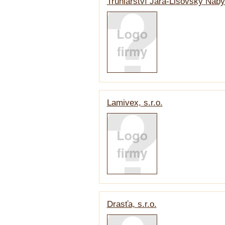
Truhlářství Jára-Lišovský Nábyt
Lamivex, s.r.o.
Drasťa, s.r.o.