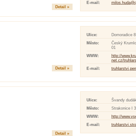
E-mail:
milos.huda@q
Detail »
Ulice:
Domoradice 8
Město:
Český Krumlo
01
WWW:
http://www.kr
net.cz/truhlar
Detail »
E-mail:
truhlarstvi.pe
Ulice:
Švandy dudák
Město:
Strakonice I 
WWW:
http://www.v
E-mail:
truhlarstvi.s
Detail »