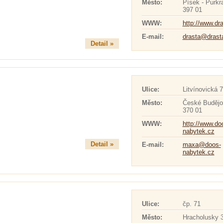
Město:
Písek - Purkr
397 01
WWW:
http://www.dr
E-mail:
drasta@drast
Detail »
Ulice:
Litvínovická 7
Město:
České Budějo
370 01
WWW:
http://www.do
nabytek.cz
Detail »
E-mail:
maxa@doos-
nabytek.cz
Ulice:
čp. 71
Město:
Hracholusky 