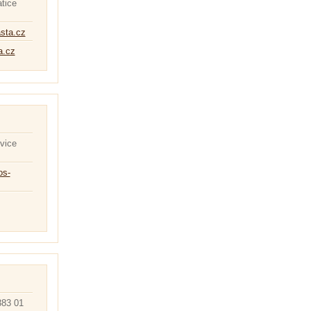
atice
asta.cz
a.cz
vice
os-
383 01