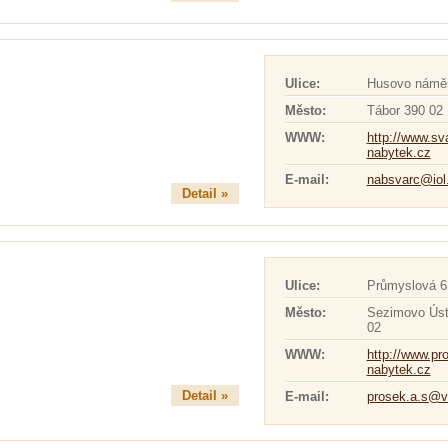
Ulice:
Husovo náměs
Město:
Tábor 390 02
WWW:
http://www.sv
nabytek.cz
E-mail:
nabsvarc@iol
Detail »
Ulice:
Průmyslová 6
Město:
Sezimovo Úst
02
WWW:
http://www.pr
nabytek.cz
Detail »
E-mail:
prosek.a.s@v