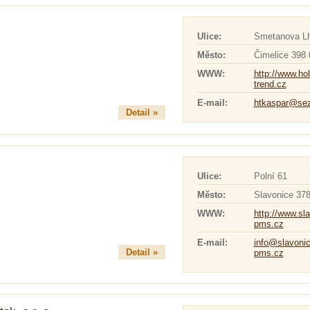
Ulice:
Smetanova Lh
Město:
Čimelice 398 
WWW:
http://www.hol
trend.cz
E-mail:
htkaspar@se
Detail »
Ulice:
Polní 61
Město:
Slavonice 378
WWW:
http://www.sl
pms.cz
E-mail:
info@slavonic
Detail »
pms.cz