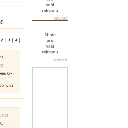
8)
2
3
4
05
11
denicky-
volny.cz
á 128
01