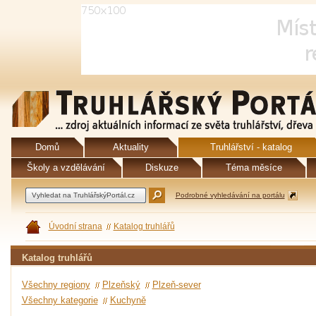
Domů
Aktuality
Truhlářství - katalog
Školy a vzdělávání
Diskuze
Téma měsíce
Podrobné vyhledávání na portálu
Úvodní strana
Katalog truhlářů
Katalog truhlářů
Všechny regiony
Plzeňský
Plzeň-sever
Všechny kategorie
Kuchyně