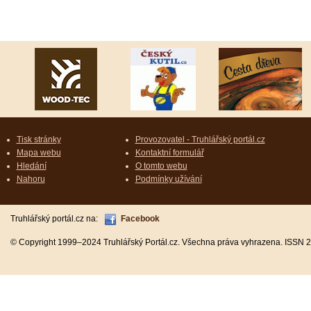
Tisk stránky
Provozovatel - Truhlářský portál.cz
Mapa webu
Kontaktní formulář
Hledání
O tomto webu
Nahoru
Podmínky užívání
Truhlářský portál.cz na:
Facebook
© Copyright 1999–2024 Truhlářský Portál.cz. Všechna práva vyhrazena. ISSN 2