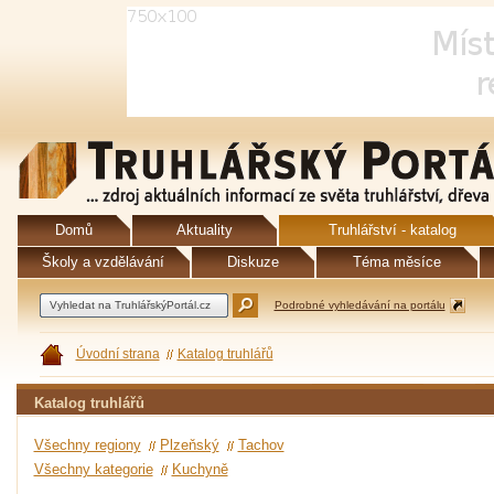
Domů
Aktuality
Truhlářství - katalog
Školy a vzdělávání
Diskuze
Téma měsíce
Podrobné vyhledávání na portálu
Úvodní strana
Katalog truhlářů
Katalog truhlářů
Všechny regiony
Plzeňský
Tachov
Všechny kategorie
Kuchyně