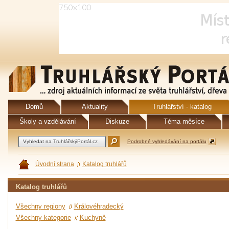
Domů
Aktuality
Truhlářství - katalog
Školy a vzdělávání
Diskuze
Téma měsíce
Podrobné vyhledávání na portálu
Úvodní strana
Katalog truhlářů
Katalog truhlářů
Všechny regiony
Královéhradecký
Všechny kategorie
Kuchyně