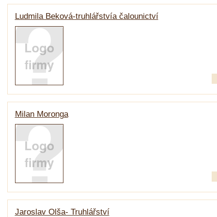
Ludmila Beková-truhlářstvía čalounictví
Milan Moronga
Jaroslav Olša- Truhlářství