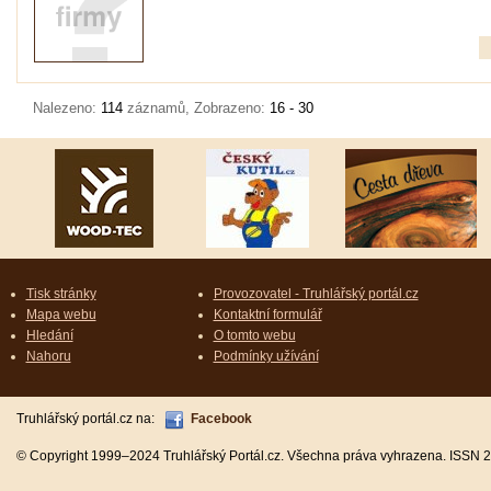
Nalezeno:
114
záznamů, Zobrazeno:
16 - 30
Tisk stránky
Provozovatel - Truhlářský portál.cz
Mapa webu
Kontaktní formulář
Hledání
O tomto webu
Nahoru
Podmínky užívání
Truhlářský portál.cz na:
Facebook
© Copyright 1999–2024 Truhlářský Portál.cz. Všechna práva vyhrazena. ISSN 2