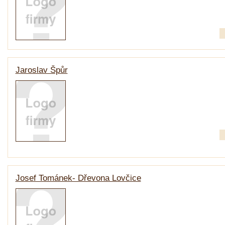
Jaroslav Špůr
Josef Tománek- Dřevona Lovčice