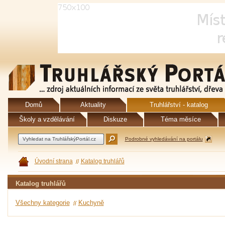
Domů
Aktuality
Truhlářství - katalog
Školy a vzdělávání
Diskuze
Téma měsíce
Podrobné vyhledávání na portálu
Úvodní strana
Katalog truhlářů
Katalog truhlářů
Všechny kategorie
Kuchyně