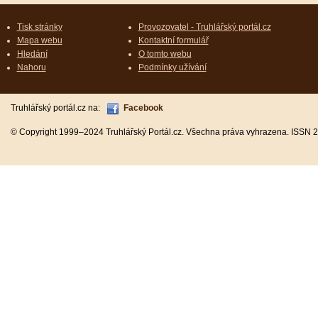
Tisk stránky
Provozovatel - Truhlářský portál.cz
Mapa webu
Kontaktní formulář
Hledání
O tomto webu
Nahoru
Podmínky užívání
Truhlářský portál.cz na:
Facebook
© Copyright 1999–2024 Truhlářský Portál.cz. Všechna práva vyhrazena. ISSN 2