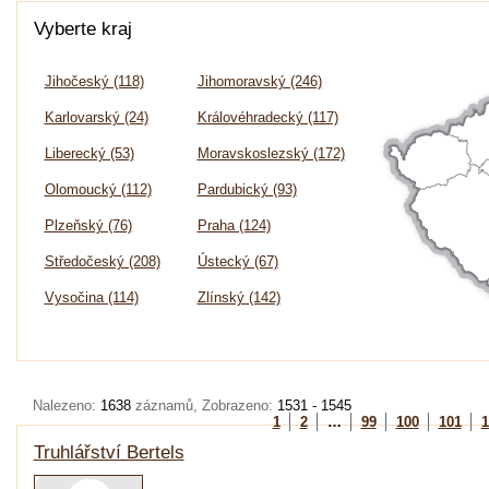
Vyberte kraj
Jihočeský (118)
Jihomoravský (246)
Karlovarský (24)
Královéhradecký (117)
Liberecký (53)
Moravskoslezský (172)
Olomoucký (112)
Pardubický (93)
Plzeňský (76)
Praha (124)
Středočeský (208)
Ústecký (67)
Vysočina (114)
Zlínský (142)
Nalezeno:
1638
záznamů, Zobrazeno:
1531 - 1545
1
2
…
99
100
101
1
Truhlářství Bertels